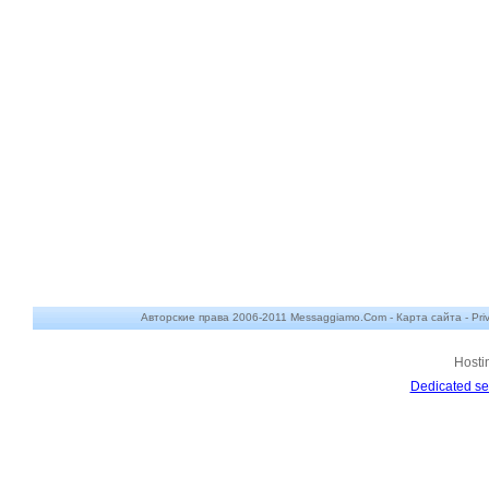
Авторские права 2006-2011 Messaggiamo.Com -
Карта сайта
-
Pri
Hosti
Dedicated se