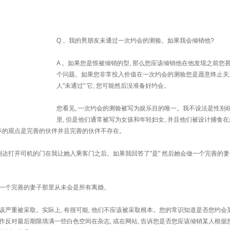
Q 。我的男朋友未通过一次约会的测验。如果我会倾销他?
A 。如果您是恨被倾销的型, 那么您应该倾销他在他发现之前您
个问题。如果您非常投入价值在一次约会的测验您是愿意终止关
人"未通过" 它, 您可能然后没准备好约会。
您看见, 一次约会的测验被写为娱乐目的唯一。我不设法是性别
里, 但是他们通常被写为女孩和年轻妇女, 并且他们被设计捕食
际的观点是完善的伙伴并且完善的伙伴不存在。
达打开司机的门在我让她入乘客门之后。如果我回答了"是" 然后她会做一个完善的
是一个完善的妻子那里从未会是所有离婚。
不应该严重被采取。实际上, 有很可能, 他们不应该被采取根本。您的常识知道是否您约会
作反对最后期限填满一些白色空间在杂志, 或在网站, 告诉您是否您应该倾销某人根据