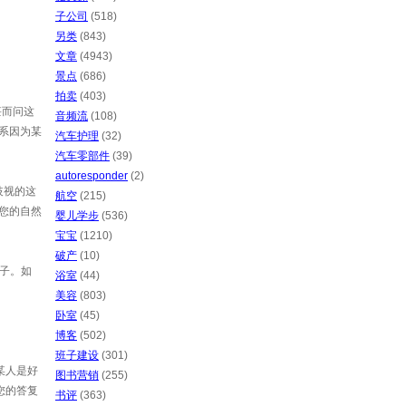
子公司
(518)
另类
(843)
文章
(4943)
景点
(686)
拍卖
(403)
甚而问这
音频流
(108)
系因为某
汽车护理
(32)
汽车零部件
(39)
autoresponder
(2)
歧视的这
航空
(215)
在您的自然
婴儿学步
(536)
宝宝
(1210)
破产
(10)
妻子。如
浴室
(44)
美容
(803)
卧室
(45)
博客
(502)
班子建设
(301)
某人是好
图书营销
(255)
您的答复
书评
(363)