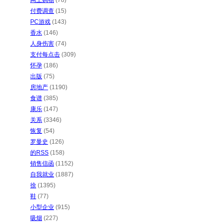
网上购物
(78)
付费调查
(15)
PC游戏
(143)
香水
(146)
人身伤害
(74)
支付每点击
(309)
怀孕
(186)
出版
(75)
房地产
(1190)
食谱
(385)
康乐
(147)
关系
(3346)
恢复
(54)
罗曼史
(126)
的RSS
(158)
销售信函
(1152)
自我就业
(1887)
徐
(1395)
鞋
(77)
小型企业
(915)
吸烟
(227)