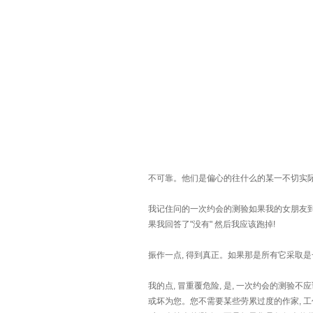
不可靠。他们是偏心的往什么的某一不切实
我记住问的一次约会的测验如果我的女朋友到
果我回答了"没有" 然后我应该跑掉!
振作一点, 得到真正。如果那是所有它采取
我的点, 冒重覆危险, 是, 一次约会的测验
或坏为您。您不需要某些劳累过度的作家, 工