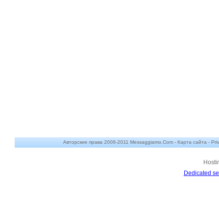
Авторские права 2006-2011 Messaggiamo.Com -
Карта сайта
-
Pri
Hosti
Dedicated se