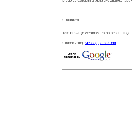
prodejce vzdělání a praktické znalosti, aby
O autorovi:
Tom Brown je webmastera na accountingdat
Článek Zdroj:
Messaggiamo.Com