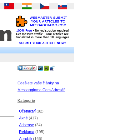
Odešlete vaše články na
Messaggiamo.Com Adresář
Kategorie
Účetnictví
(82)
Akné
(417)
Adsense
(34)
Reklama
(195)
Aerobik
(166)