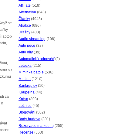
Affiliate
(518)
Alternativa
(843)
Články
(4943)
 Když se
Atrakce
(686)
tašky,
Dražby
(403)
í laptop
Audio streaming
(108)
radu,
Auto péče
(32)
Auto díly
(39)
Automatická odpověď
(2)
ívat,
Letecká
(215)
 jsme se
Miminka batole
(536)
výzkumu
Mimino
(1210)
Bankruptcy
(10)
Koupelna
(44)
idi za
Krása
(803)
 k
Ložnice
(45)
Blogování
(502)
Body budova
(301)
návat
Rezervace marketing
(255)
dnocení
Recenze
(363)