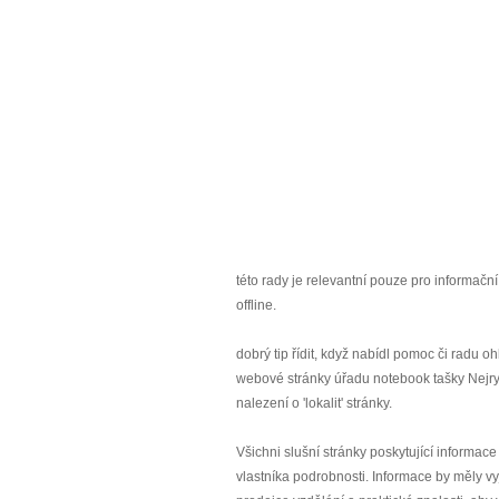
této rady je relevantní pouze pro informa
offline.
dobrý tip řídit, když nabídl pomoc či radu oh
webové stránky úřadu notebook tašky Nejrych
nalezení o 'lokalit' stránky.
Všichni slušní stránky poskytující informac
vlastníka podrobnosti. Informace by měly v