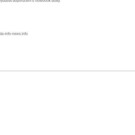
 vydávat doporučení o notebook tašky.
a-info-news.info