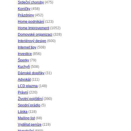
Srdeční choroby
(475)
Koníčky
(458)
Prázdniny
(452)
Home podnikání
(123)
Home Improvement
(1052)
Domovské organizaci
(328)
Interiérový design
(600)
Internet tipy
(508)
Investice
(856)
Šperky
(79)
Kuchyň
(508)
Dámské doplňky
(31)
Advokát
(111)
LCD plazma
(148)
Právní
(220)
Životní pojištění
(390)
Spodní prádlo
(5)
Láska
(118)
Mailing list
(68)
Vydělat peníze
(119)