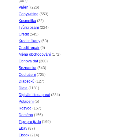
(307)
Vaření
(226)
Copywriting
(553)
Kosmetika
(22)
Tvůrčí psaní
(224)
Credit
(545)
Kreditní karty
(63)
Credit repair
(9)
Měna obchodování
(172)
Obnova dat
(200)
Seznamka
(543)
Oddlužení
(725)
Diabetiků
(127)
Dieta
(1181)
Digitální fotoaparát
(284)
Potápění
(5)
Rozvod
(157)
Doména
(156)
Tipy pro jízdu
(169)
Ebay
(87)
Ebook
(214)