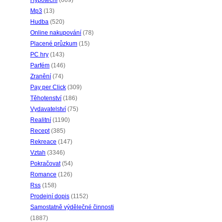
Hypoteční
(669)
Mp3
(13)
Hudba
(520)
Online nakupování
(78)
Placené průzkum
(15)
PC hry
(143)
Parfém
(146)
Zranění
(74)
Pay per Click
(309)
Těhotenství
(186)
Vydavatelství
(75)
Realitní
(1190)
Recept
(385)
Rekreace
(147)
Vztah
(3346)
Pokračovat
(54)
Romance
(126)
Rss
(158)
Prodejní dopis
(1152)
Samostatně výdělečné činnosti
(1887)