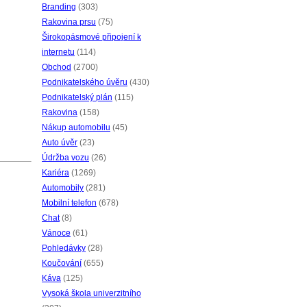
Branding
(303)
Rakovina prsu
(75)
Širokopásmové připojení k
internetu
(114)
Obchod
(2700)
Podnikatelského úvěru
(430)
Podnikatelský plán
(115)
Rakovina
(158)
Nákup automobilu
(45)
Auto úvěr
(23)
Údržba vozu
(26)
Kariéra
(1269)
Automobily
(281)
Mobilní telefon
(678)
Chat
(8)
Vánoce
(61)
Pohledávky
(28)
Koučování
(655)
Káva
(125)
Vysoká škola univerzitního