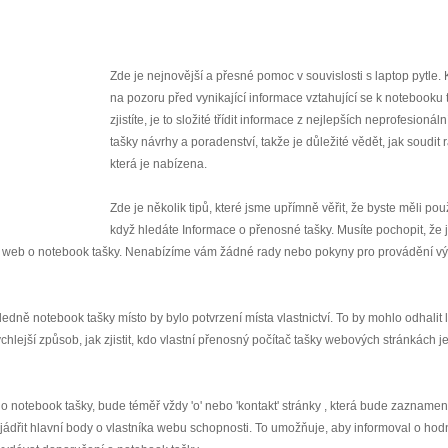
Zde je nejnovější a přesné pomoc v souvislosti s laptop pytle.
na pozoru před vynikající informace vztahující se k notebooku 
zjistíte, je to složité třídit informace z nejlepších neprofesionáln
tašky návrhy a poradenství, takže je důležité vědět, jak soudit 
která je nabízena.
Zde je několik tipů, které jsme upřímně věřit, že byste měli použ
když hledáte Informace o přenosné tašky. Musíte pochopit, že
ční web o notebook tašky. Nenabízíme vám žádné rady nebo pokyny pro provádění 
ledně notebook tašky místo by bylo potvrzení místa vlastnictví. To by mohlo odhalit l
lejší způsob, jak zjistit, kdo vlastní přenosný počítač tašky webových stránkách je
e o notebook tašky, bude téměř vždy 'o' nebo 'kontakt' stránky , která bude zazname
yjádřit hlavní body o vlastníka webu schopnosti. To umožňuje, aby informoval o ho