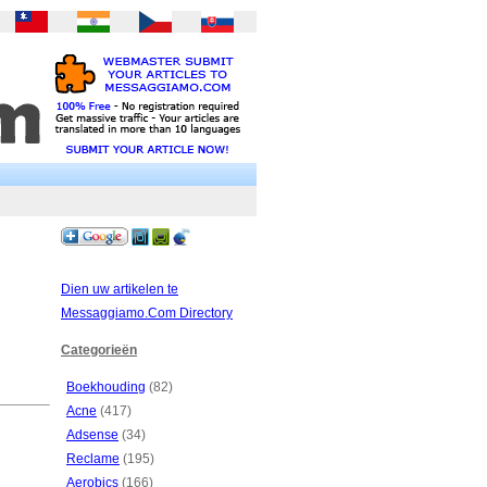
Dien uw artikelen te
Messaggiamo.Com Directory
Categorieën
Boekhouding
(82)
Acne
(417)
Adsense
(34)
Reclame
(195)
Aerobics
(166)