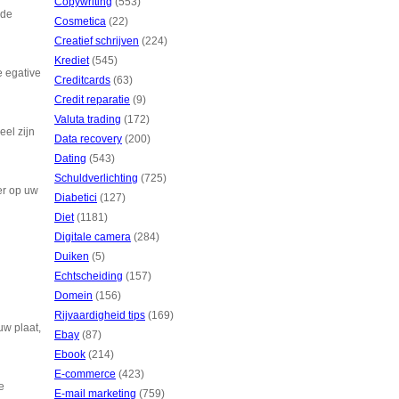
Copywriting
(553)
 de
Cosmetica
(22)
Creatief schrijven
(224)
Krediet
(545)
e egative
Creditcards
(63)
Credit reparatie
(9)
Valuta trading
(172)
eel zijn
Data recovery
(200)
Dating
(543)
Schuldverlichting
(725)
er op uw
Diabetici
(127)
Diet
(1181)
Digitale camera
(284)
Duiken
(5)
Echtscheiding
(157)
Domein
(156)
Rijvaardigheid tips
(169)
uw plaat,
Ebay
(87)
Ebook
(214)
E-commerce
(423)
e
E-mail marketing
(759)