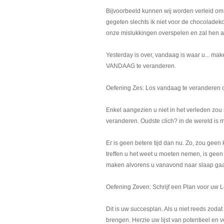
Bijvoorbeeld kunnen wij worden verleid om o
gegeten slechts ik niet voor de chocoladeko
onze mislukkingen overspelen en zal hen a
Yesterday is over, vandaag is waar u... ma
VANDAAG te veranderen.
Oefening Zes: Los vandaag te veranderen 
Enkel aangezien u niet in het verleden zou 
veranderen. Oudste clich? in de wereld is m
Er is geen betere tijd dan nu. Zo, zou ge
treffen u het weet u moeten nemen, is geen
maken alvorens u vanavond naar slaap gaa
Oefening Zeven: Schrijf een Plan voor uw 
Dit is uw succesplan. Als u niet reeds zodat
brengen. Herzie uw lijst van potentieel en v