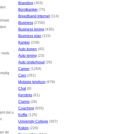
Branding
(303)
sten.
Borstkanker
(75)
Breedband Internet
(114)
timale
Business
(2700)
uden.
Business lening
(430)
Business plan
(115)
Kanker
(158)
Auto kopen
(45)
 niets
Auto lening
(23)
Auto onderhoud
(26)
Career
(1269)
lmatig
Cars
(281)
Mobiele telefoon
(678)
Chat
(8)
Kerstmis
(61)
Claims
(28)
Coaching
(655)
int dat u
Koffie
(125)
n.
University College
(307)
Koken
(226)
dan de