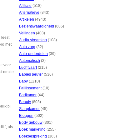
Affiliate
(518)
Alternatieve
(843)
Artikelen
(4943)
Bezienswaardigheid
(686)
Veilingen
(403)
 leest
Audio streaming
(108)
kig met
Auto zorg
(32)
Auto-onderdelen
(39)
Automatisch
(2)
ut voor
Luchtvaart
(215)
st om de
Babies peuter
(536)
Baby
(1210)
Faillissement
(10)
Badkamer
(44)
Beauty
(803)
lijk bij
Slaapkamer
(45)
Bloggen
(502)
Body gebouw
(301)
t ", als
Boek marketing
(255)
Boekbespreking
(363)