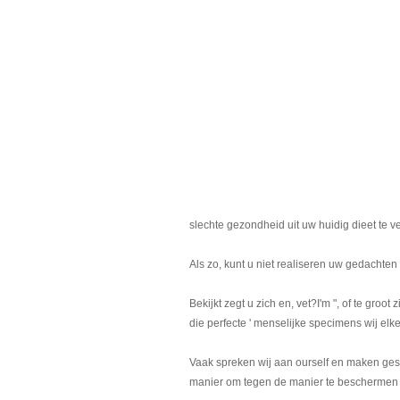
slechte gezondheid uit uw huidig dieet te
Als zo, kunt u niet realiseren uw gedachten
Bekijkt zegt u zich en, vet?I'm ", of te groo
die perfecte ' menselijke specimens wij elke
Vaak spreken wij aan ourself en maken geschi
manier om tegen de manier te beschermen wi