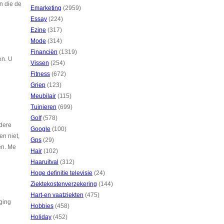
n die de
Emarketing
(2959)
Essay
(224)
Ezine
(317)
Mode
(314)
Financiën
(1319)
en. U
Vissen
(254)
Fitness
(672)
Griep
(123)
Meubilair
(115)
Tuinieren
(699)
Golf
(578)
ndere
Google
(100)
en niet,
Gps
(29)
en. Me
Hair
(102)
Haaruitval
(312)
Hoge definitie televisie
(24)
Ziektekostenverzekering
(144)
Hart-en vaatziekten
(475)
aging
Hobbies
(458)
Holiday
(452)