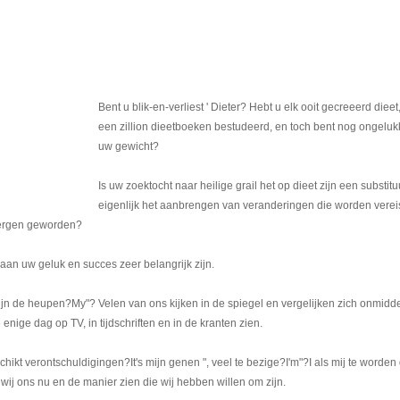
Bent u blik-en-verliest ' Dieter? Hebt u elk ooit gecreeerd dieet,
een zillion dieetboeken bestudeerd, en toch bent nog ongeluk
uw gewicht?
Is uw zoektocht naar heilige grail het op dieet zijn een substitu
eigenlijk het aanbrengen van veranderingen die worden verei
 vergen geworden?
 aan uw geluk en succes zeer belangrijk zijn.
t zijn de heupen?My"? Velen van ons kijken in de spiegel en vergelijken zich onmiddel
 enige dag op TV, in tijdschriften en in de kranten zien.
kt verontschuldigingen?It's mijn genen ", veel te bezige?I'm"?I als mij te worden di
j ons nu en de manier zien die wij hebben willen om zijn.