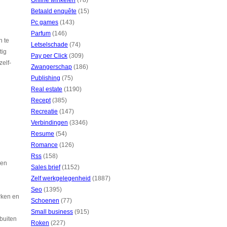
Online winkelen
(78)
Betaald enquête
(15)
Pc games
(143)
Parfum
(146)
n te
Letselschade
(74)
tig
Pay per Click
(309)
zelf-
Zwangerschap
(186)
Publishing
(75)
Real estate
(1190)
Recept
(385)
Recreatie
(147)
Verbindingen
(3346)
Resume
(54)
Romance
(126)
Rss
(158)
een
Sales brief
(1152)
Zelf werkgelegenheid
(1887)
Seo
(1395)
rken en
Schoenen
(77)
Small business
(915)
 buiten
Roken
(227)