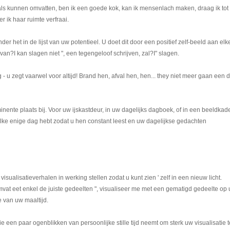
oals kunnen omvatten, ben ik een goede kok, kan ik mensenlach maken, draag ik tot
r ik haar ruimte verfraai.
er het in de lijst van uw potentieel. U doet dit door een positief zelf-beeld aan elk
s van?I kan slagen niet ", een tegengeloof schrijven, zal?I" slagen.
 - u zegt vaarwel voor altijd! Brand hen, afval hen, hen... they niet meer gaan een d
minente plaats bij. Voor uw ijskastdeur, in uw dagelijks dagboek, of in een beeldkad
lke enige dag hebt zodat u hen constant leest en uw dagelijkse gedachten
 visualisatieverhalen in werking stellen zodat u kunt zien ' zelf in een nieuw licht.
 omvat eet enkel de juiste gedeelten ", visualiseer me met een gematigd gedeelte op 
e van uw maaltijd.
ie een paar ogenblikken van persoonlijke stille tijd neemt om sterk uw visualisatie t