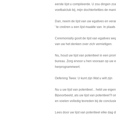
eerste lijst u compileerde. U zou dingen z
voetbalclub bij, mijn dochterliefdes de manie
Dan, neem de lijst van uw egatives en verand
' te creëren u een lijst maakte van. In plaat
Ceremonially gooit de lijst van egatives weg
van uw het denken over zich vernietigen.
Nu, houd uw lijst van potentieel in een pro
bureau. Zorg ervoor u hen vooraan op uw e
herprogrammeert.
Oefening Twee: U kunt zijn Wat u wilt zijn
Nu u uw lijst van potentieel... hebt uw eigen
Bijvoorbeeld, als uw lijst van potentieel?I
en voelen volledig tevreden bij de conclusi
Lees door uw lijst van potentieel elke dag d