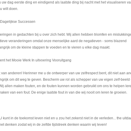
w dag eerste ding en eindigend als laatste ding bij nacht met het visualiseren va
u wilt doen.
Dagelijkse Successen
eringen in gedachten bij u over zich hebt. Wij allen hebben triomfen en mislukking
itieve veranderingen omdat onze menselijke aard de negatieven - soms blazend
angrijk om de kleine stappen te voeden en te vieren u elke dag maakt.
bent het Mooie Werk In uitvoering Vooruitgang
dat van anderen! Herinner me u de ontwerper van uw zelfrespect bent, dit niet aan a
grijk om dit weg te geven. Bescherm uw rol als schepper van uw eigen zelf-beeld 
Wij allen maken fouten, en de fouten kunnen worden gebruikt om ons te helpen ler
 maken van een fout. De enige laatste fout in van die wij nooit om leren te groeien.
U kunt in de toekomst leven niet en u zou het zekerst niet in de verleden... the uitd
t denken zodat wij in de zelfde tijdstreek denken waarin wij leven!