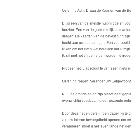
Oefening Acht: Draag de Kaarten van de Be
Dit is één van de snelste hulpmiddelen voo
herzien. Één van de gemakkelijkste maniere
dragen. De kaarten van de bevestiging zijn 
beeld aan uw bedoelingen. Een voorbeeld 
Ik kan om het even wat bereiken dat ik mijn
Ik zal met het enige helpen worden tevrede
Probeer het, u absoluut te verliezen niets e
Oefening Negen: Verander Uw Eetgewoon
Nu u de grondslag op zijn plaats hebt gepl
evenwichtig voedzaam dieet, gezonde eetg
Door deze negen oefeningen dagelijks te g
zult uw interne bevoegdheid openen om een
veranderen, moet u het leven lange het denk