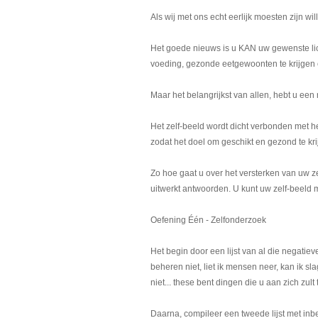
Als wij met ons echt eerlijk moesten zijn w
Het goede nieuws is u KAN uw gewenste lic
voeding, gezonde eetgewoonten te krijgen e
Maar het belangrijkst van allen, hebt u een
Het zelf-beeld wordt dicht verbonden met h
zodat het doel om geschikt en gezond te kri
Zo hoe gaat u over het versterken van uw z
uitwerkt antwoorden. U kunt uw zelf-beeld 
Oefening Één - Zelfonderzoek
Het begin door een lijst van al die negatiev
beheren niet, liet ik mensen neer, kan ik sl
niet... these bent dingen die u aan zich zul
Daarna, compileer een tweede lijst met in