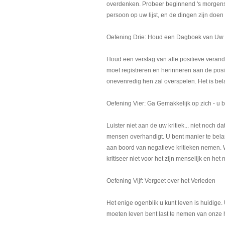
overdenken. Probeer beginnend 's morgens u
persoon op uw lijst, en de dingen zijn doen 
Oefening Drie: Houd een Dagboek van Uw 
Houd een verslag van alle positieve verand
moet registreren en herinneren aan de pos
onevenredig hen zal overspelen. Het is bel
Oefening Vier: Ga Gemakkelijk op zich - u 
Luister niet aan de uw kritiek... niet noch 
mensen overhandigt. U bent manier te belan
aan boord van negatieve kritieken nemen. 
kritiseer niet voor het zijn menselijk en het
Oefening Vijf: Vergeet over het Verleden
Het enige ogenblik u kunt leven is huidige. 
moeten leven bent last te nemen van onze he