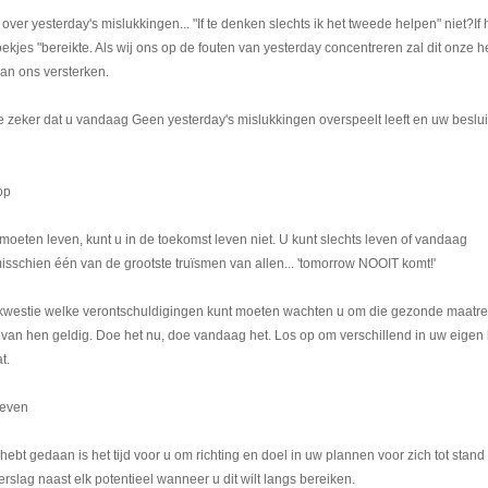
ver yesterday's mislukkingen... "If te denken slechts ik het tweede helpen" niet?If
ekjes "bereikte. Als wij ons op de fouten van yesterday concentreren zal dit onze 
an ons versterken.
ke zeker dat u vandaag Geen yesterday's mislukkingen overspeelt leeft en uw beslu
op
moeten leven, kunt u in de toekomst leven niet. U kunt slechts leven of vandaag
isschien één van de grootste truïsmen van allen... 'tomorrow NOOIT komt!'
en kwestie welke verontschuldigingen kunt moeten wachten u om die gezonde maatre
 van hen geldig. Doe het nu, doe vandaag het. Los op om verschillend in uw eigen 
t.
Leven
 hebt gedaan is het tijd voor u om richting en doel in uw plannen voor zich tot stand 
erslag naast elk potentieel wanneer u dit wilt langs bereiken.