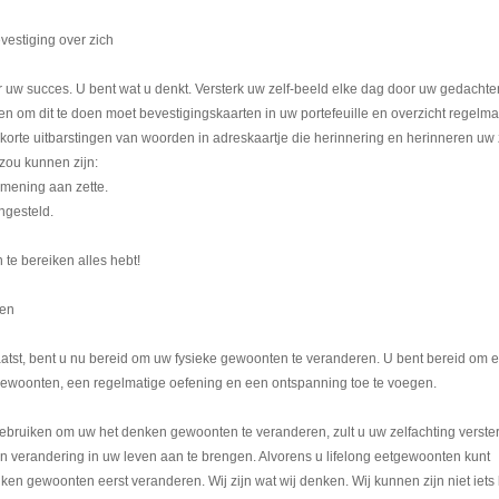
vestiging over zich
r uw succes. U bent wat u denkt. Versterk uw zelf-beeld elke dag door uw gedachte
n om dit te doen moet bevestigingskaarten in uw portefeuille en overzicht regelma
korte uitbarstingen van woorden in adreskaartje die herinnering en herinneren uw 
zou kunnen zijn:
 mening aan zette.
ngesteld.
n te bereiken alles hebt!
ten
aatst, bent u nu bereid om uw fysieke gewoonten te veranderen. U bent bereid om 
ewoonten, een regelmatige oefening en een ontspanning toe te voegen.
ebruiken om uw het denken gewoonten te veranderen, zult u uw zelfachting verste
 verandering in uw leven aan te brengen. Alvorens u lifelong eetgewoonten kunt
en gewoonten eerst veranderen. Wij zijn wat wij denken. Wij kunnen zijn niet iets