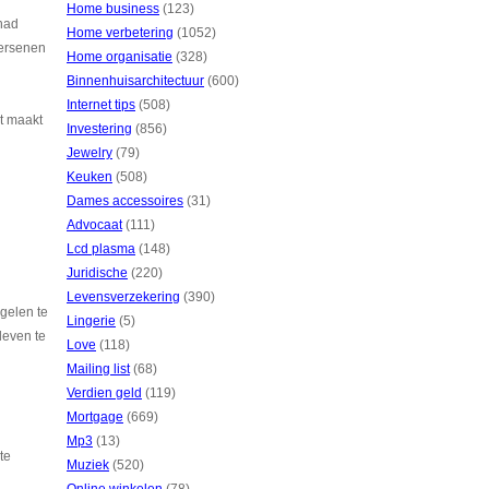
Home business
(123)
 had
Home verbetering
(1052)
hersenen
Home organisatie
(328)
Binnenhuisarchitectuur
(600)
Internet tips
(508)
it maakt
Investering
(856)
Jewelry
(79)
Keuken
(508)
Dames accessoires
(31)
Advocaat
(111)
Lcd plasma
(148)
Juridische
(220)
Levensverzekering
(390)
gelen te
Lingerie
(5)
leven te
Love
(118)
Mailing list
(68)
Verdien geld
(119)
Mortgage
(669)
Mp3
(13)
te
Muziek
(520)