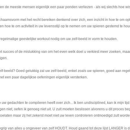
illen de meeste mensen eigenlijk een paar ponden verliezen - als wij slechts hoe wi
haamsvorm met het recht bereiken denkend over zich, een inzicht in hoe te om op
n hoe te om activiteit in uw levensstijl op te nemen om uw spieren gestemd te ho
 regelmatige geestelijke workout nodig om uw zelf-beeld in vorm te houden.
et succes of de mislukking van om het even welk doel u verkiest meer zoeken, maar
jgen.
elf-beeld? Goed gelukkig zal uw zelf-beeld, enkel zoals uw spieren, goed aan rege
met een paar dagelijkse oefeningen eigenlijk versterken.
e uw gedachten te compileren heeft over zich... Ik ben undisciplined, kan ik mijn tijd
agen niet, oefen ik genoeg niet uit. U zult moeten beslissen alvorens u dit proces beg
t toelaten maar zij het zekerst moet niet uw leven controleren ontmoedigd zult worde
begrip van alles u ongeveer van zelf HOUDT. Houd gaand tot deze lijst LANGER is 