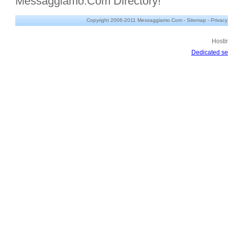
Messaggiamo.Com Directory!
Copyright 2006-2011 Messaggiamo.Com -
Sitemap
-
Privacy
Hosti
Dedicated se