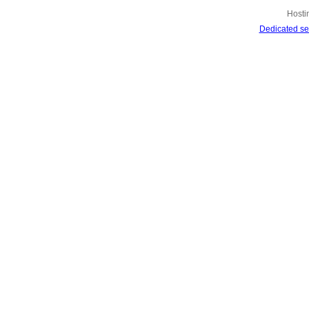
Hosti
Dedicated se