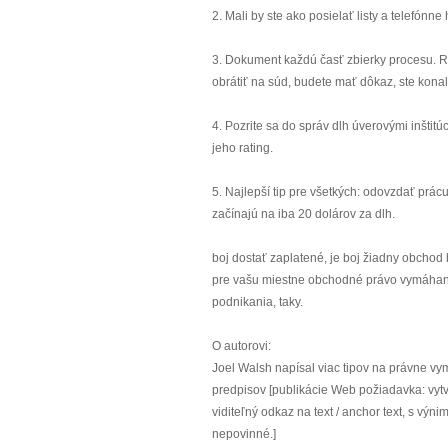
2. Mali by ste ako posielať listy a telefónn
3. Dokument každú časť zbierky procesu. Ro
obrátiť na súd, budete mať dôkaz, ste konal
4. Pozrite sa do správ dlh úverovými inštit
jeho rating.
5. Najlepší tip pre všetkých: odovzdať prá
začínajú na iba 20 dolárov za dlh.
boj dostať zaplatené, je boj žiadny obchod 
pre vašu miestne obchodné právo vymáhani
podnikania, taky.
O autorovi:
Joel Walsh napísal viac tipov na právne v
predpisov [publikácie Web požiadavka: vyt
viditeľný odkaz na text / anchor text, s výn
nepovinné.]