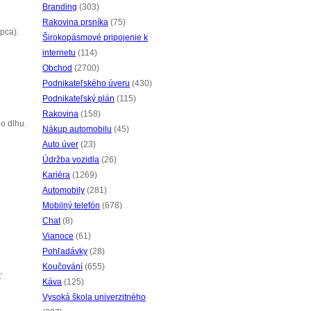
Branding
(303)
Rakovina prsníka
(75)
pca).
Širokopásmové pripojenie k
internetu
(114)
Obchod
(2700)
Podnikateľského úveru
(430)
Podnikateľský plán
(115)
Rakovina
(158)
o dlhu.
Nákup automobilu
(45)
Auto úver
(23)
Údržba vozidla
(26)
Kariéra
(1269)
Automobily
(281)
Mobilný telefón
(678)
Chat
(8)
Vianoce
(61)
Pohľadávky
(28)
Koučování
(655)
ť
Káva
(125)
Vysoká škola univerzitného