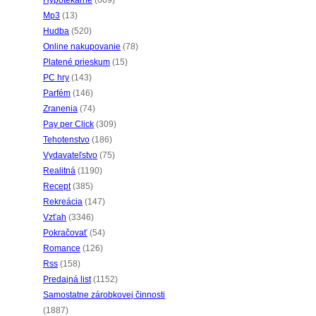
Hypotekárne
(669)
Mp3
(13)
Hudba
(520)
Online nakupovanie
(78)
Platené prieskum
(15)
PC hry
(143)
Parfém
(146)
Zranenia
(74)
Pay per Click
(309)
Tehotenstvo
(186)
Vydavateľstvo
(75)
Realitná
(1190)
Recept
(385)
Rekreácia
(147)
Vzťah
(3346)
Pokračovať
(54)
Romance
(126)
Rss
(158)
Predajná list
(1152)
Samostatne zárobkovej činnosti
(1887)