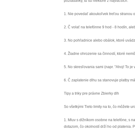
požiadavky, tu sú niektoré z najväčších:
1. Nie povedať akoukoľvek treťou stranou o
2. Č volať na telefónne 9 hod - 8 hodín, al
3. No pohľadnice alebo obálok, ktoré uvádz
4. Žiadne ohrozenie sa činností, ktoré ne
5. No skresľovania sami (napr. "Ahoj! To je
6. Č zaplatenie dlhu sa stanovuje platby má
Tipy a triky pre právne Zbierky dlh
So všetkými Tieto limity na to, čo môžete ur
1. Mluv s dlžníkom osobne na telefóne, s n
dotazom, čo okolností drží ho od platenia.