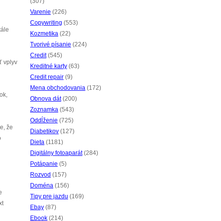
(307)
Varenie
(226)
Copywriting
(553)
tále
Kozmetika
(22)
Tvorivé písanie
(224)
Credit
(545)
ť vplyv
Kreditné karty
(63)
Credit repair
(9)
Mena obchodovania
(172)
ok,
Obnova dát
(200)
Zoznamka
(543)
Oddĺženie
(725)
e, že
Diabetikov
(127)
o
Dieta
(1181)
Digitálny fotoaparát
(284)
Potápanie
(5)
Rozvod
(157)
Doména
(156)
e
Tipy pre jazdu
(169)
xt
Ebay
(87)
Ebook
(214)