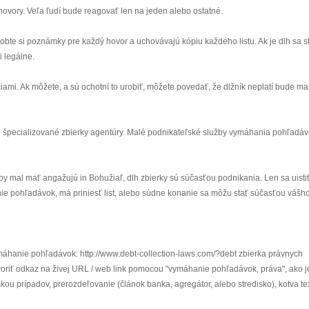
e hovory. Veľa ľudí bude reagovať len na jeden alebo ostatné.
bte si poznámky pre každý hovor a uchovávajú kópiu každého listu. Ak je dlh sa s
i legálne.
úciami. Ak môžete, a sú ochotní to urobiť, môžete povedať, že dlžník neplatí bude ma
cu špecializované zbierky agentúry. Malé podnikateľské služby vymáhania pohľadáv
by mal mať angažujú in Bohužiaľ, dlh zbierky sú súčasťou podnikania. Len sa uistit
e pohľadávok, má priniesť list, alebo súdne konanie sa môžu stať súčasťou vášh
ymáhanie pohľadávok: http://www.debt-collection-laws.com/?debt zbierka právnych
voriť odkaz na živej URL / web link pomocou "vymáhanie pohľadávok, práva", ako j
imkou prípadov, prerozdeľovanie (článok banka, agregátor, alebo stredisko), kotva te