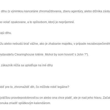
 dlhu (s výnimkou kancelárie zhromažďovania, zberu agentúry, alebo dlžníka zástu
ebo volať opakovane, a to spôsobom, ktorý je nepríjemné.
ajú dlhu.
môžu alebo nebudú brať vážne, ako je zhabanie majetku, v prípade nezabezpečenéh
 vydavateľa Clearinghouse lotérie. Mohol by som hovoriť s John ?").
 zákazník réžia sa uplatňuje na iné dlhy
obiť pre to, zhromaždiť dlh, čo môžete robiť legálne?
ajväčšou pravdepodobnosťou on alebo ona chce platiť, ale je nad jeho hlavu. Zača
 Ponuka zriadiť splátkovým kalendárom.