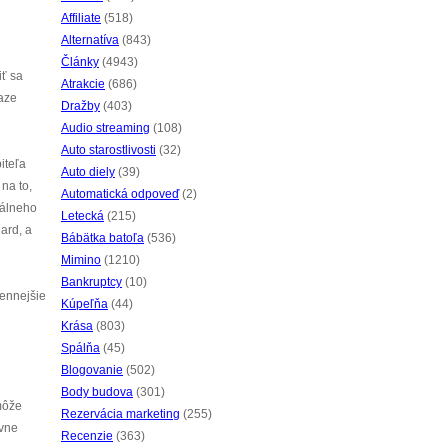
Affiliate
(518)
Alternatíva
(843)
Články
(4943)
iť sa
Atrakcie
(686)
iaze
Dražby
(403)
Audio streaming
(108)
Auto starostlivosti
(32)
iteľa
Auto diely
(39)
na to,
Automatická odpoveď
(2)
rálneho
Letecká
(215)
dard, a
Bábätka batoľa
(536)
Mimino
(1210)
Bankruptcy
(10)
cennejšie
Kúpeľňa
(44)
Krása
(803)
Spálňa
(45)
Blogovanie
(502)
Body budova
(301)
emôže
Rezervácia marketing
(255)
ávne
Recenzie
(363)