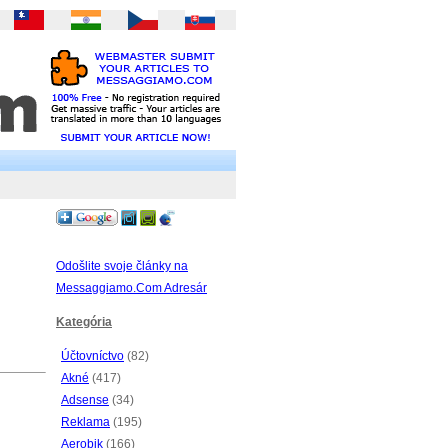
Odošlite svoje články na
Messaggiamo.Com Adresár
Kategória
Účtovníctvo
(82)
Akné
(417)
Adsense
(34)
Reklama
(195)
Aerobik
(166)