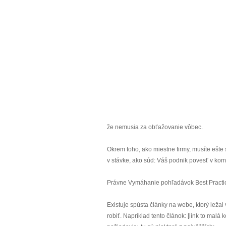
že nemusia za obťažovanie vôbec.
Okrem toho, ako miestne firmy, musíte ešte 
v stávke, ako súd: Váš podnik povesť v kom
Právne Vymáhanie pohľadávok Best Practi
Existuje spústa články na webe, ktorý ležal
robiť. Napríklad tento článok: [link to malá