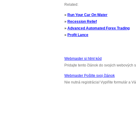
Related:
»
Run Your Car On Water
»
Recession Relief
»
Advanced Automated Forex Trading
»
Profit Lance
Webmaster si html kód
Pridajte tento článok do svojich webových s
Webmaster Pošlite svoj článok
Nie nutná registrácia! Vyplňte formulár a 