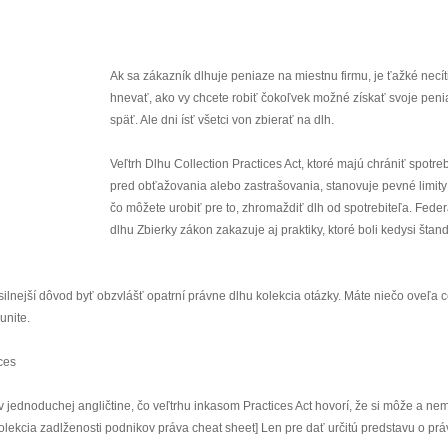
Ak sa zákazník dlhuje peniaze na miestnu firmu, je ťažké necít
hnevať, ako vy chcete robiť čokoľvek možné získať svoje pen
späť. Ale dni ísť všetci von zbierať na dlh.
Veľtrh Dlhu Collection Practices Act, ktoré majú chrániť spotreb
pred obťažovania alebo zastrašovania, stanovuje pevné limity 
čo môžete urobiť pre to, zhromaždiť dlh od spotrebiteľa. Fede
dlhu Zbierky zákon zakazuje aj praktiky, ktoré boli kedysi štan
silnejší dôvod byť obzvlášť opatrní právne dlhu kolekcia otázky. Máte niečo oveľa 
unite.
ces
 v jednoduchej angličtine, čo veľtrhu inkasom Practices Act hovorí, že si môže a n
 kolekcia zadlženosti podnikov práva cheat sheet] Len pre dať určitú predstavu o pr