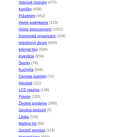
Srdcové choroby
(475)
Koníčky
(458)
Prázdniny
(452)
Home podnikanie
(123)
Home Improvement
(1052)
Domovské organizácii
(328)
Interiérový dizajn
(600)
Internet tipy
(508)
Investície
(856)
Šperky
(79)
Kuchyňa
(508)
Dámske doplnky
(31)
Advokát
(111)
LCD plazma
(148)
Právne
(220)
Životné poistenie
(390)
Spodná bielizeň
(5)
Láska
(118)
Mailing list
(68)
Zarobiť peniaze
(119)