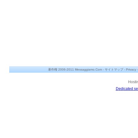
著作権 2006-2011 Messaggiamo.Com -
サイトマップ
-
Privacy
Hosti
Dedicated se