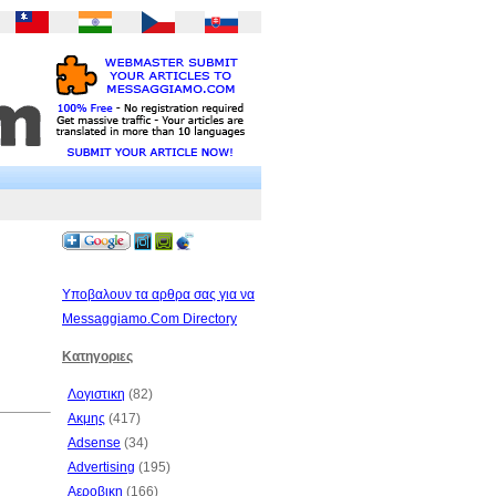
Υποβαλουν τα αρθρα σας για να
Messaggiamo.Com Directory
Κατηγοριες
Λογιστικη
(82)
Ακμης
(417)
Adsense
(34)
Advertising
(195)
Αεροβικη
(166)