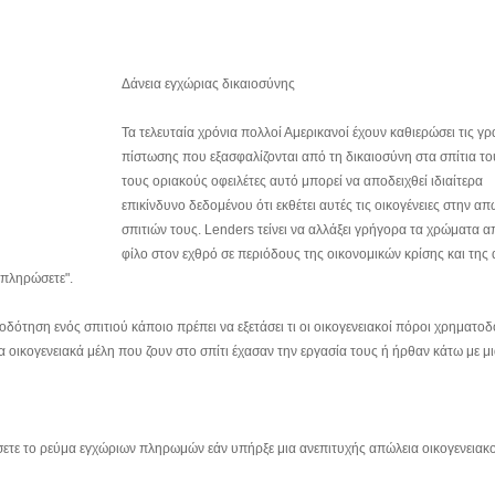
Δάνεια εγχώριας δικαιοσύνης
Τα τελευταία χρόνια πολλοί Αμερικανοί έχουν καθιερώσει τις γ
πίστωσης που εξασφαλίζονται από τη δικαιοσύνη στα σπίτια του
τους οριακούς οφειλέτες αυτό μπορεί να αποδειχθεί ιδιαίτερα
επικίνδυνο δεδομένου ότι εκθέτει αυτές τις οικογένειες στην απ
σπιτιών τους. Lenders τείνει να αλλάξει γρήγορα τα χρώματα α
φίλο στον εχθρό σε περιόδους της οικονομικών κρίσης και της
α πληρώσετε".
ότηση ενός σπιτιού κάποιο πρέπει να εξετάσει τι οι οικογενειακοί πόροι χρηματο
α οικογενειακά μέλη που ζουν στο σπίτι έχασαν την εργασία τους ή ήρθαν κάτω με μ
ετε το ρεύμα εγχώριων πληρωμών εάν υπήρξε μια ανεπιτυχής απώλεια οικογενειακ