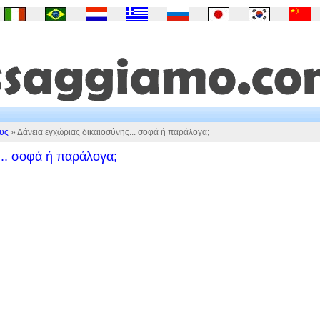
υς
» Δάνεια εγχώριας δικαιοσύνης... σοφά ή παράλογα;
... σοφά ή παράλογα;