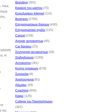
Branding
(303)
ό. Ίσως
Καρκινο του μαστου
(75)
λότερα
Ευρυζωνικου Internet
(114)
50%.
Business
(2700)
Επιχειρηματικων δανειων
(430)
α
Επιχειρηματικο σχεδιο
(115)
Cancer
(158)
Αγορας αυτοκινητων
(45)
Car δανειου
(23)
ιχείρησή
Συντηρηση αυτοκινητων
(26)
τε. Η
Σταδιοδρομια
(1269)
Αυτοκινητα
(281)
Κινητο τηλεφωνο
(678)
ό
Συνομιλια
(8)
Χριστουγεννα
(61)
Αξιωσεις
(28)
ύ
Coaching
(655)
Καφες
(125)
College του Πανεπιστημιου
 τα
(307)
α της