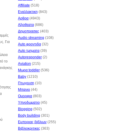
Affiliate
(518)
Εναλλακτικη
(843)
Αρθρα
(4943)
Αξιοθεατα
(686)
Δημοπρασιες
(403)
ραμμές
Audio streaming
(108)
ς. Για
Auto φροντιδα
(32)
Auto τμηματα
(39)
ώλεια
Autoresponder
(2)
πό το
Aviation
(215)
 ανάγκης
Μωρα toddler
(536)
Baby
(1210)
Πτωχευση
(10)
δότησης
Μπανιο
(44)
ια
Ομορφια
(803)
Υπνοδωματιο
(45)
Blogging
(502)
Body building
(301)
ού
Εμποριας βιβλιων
(255)
Βιβλιοκριτικες
(363)