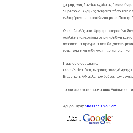
χρήσης ενός δανείου εγχώριας δικαιοσύνης 
Superbowl. Ακριβώς σκεφτείτε πόσο εκείνο 
ενδιαφέροντος προστίθενται μέσα. Ποια φ
Οι συμβουλές μου. Χρησιμοποιήστε ένα δάνε
συλλέξετε τα κεφάλαια σε μια αληθινή κατά
αγοράσει τα πράγματα που θα χάσουν μόνο 
εσείς ποια είναι πιθανώς η πιό χρήσιμη και π
Περίπου ο συντάκτης:
Ο Δαβίδ είναι ένας πλήρους απασχόλησης επ
Bradenton, ΛΦ αλλά που ξοδεύει τον μεγαλύ
Το πιό πρόσφατο πρόγραμμα Διαδικτύου το
Αρθρο Πηγη:
Messaggiamo.Com