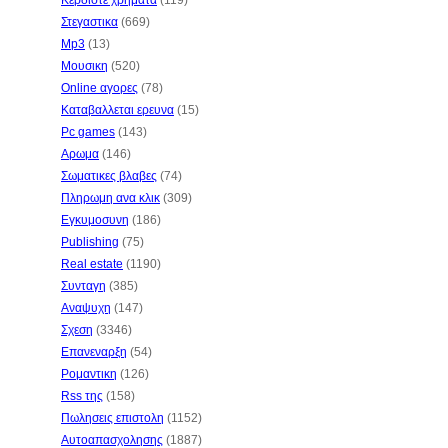
Κερδιστε χρηματα
(119)
Στεγαστικα
(669)
Mp3
(13)
Μουσικη
(520)
Online αγορες
(78)
Καταβαλλεται ερευνα
(15)
Pc games
(143)
Αρωμα
(146)
Σωματικες βλαβες
(74)
Πληρωμη ανα κλικ
(309)
Εγκυμοσυνη
(186)
Publishing
(75)
Real estate
(1190)
Συνταγη
(385)
Αναψυχη
(147)
Σχεση
(3346)
Επανεναρξη
(54)
Ρομαντικη
(126)
Rss της
(158)
Πωλησεις επιστολη
(1152)
Αυτοαπασχολησης
(1887)