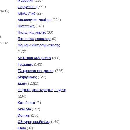
Μαγειρικη
(226)
Copywriting
(553)
ηρωμές
Καλλυντικα
(22)
Δημιουργικο γραψιμο
(224)
Πιστωτικες
(545)
Πιστωτικες καρτες
(63)
α
Πιστωτικες επισκευης
(9)
ίσουν
Νομισμα διαπραγματευσης
(172)
Ανακτηση δεδομενων
(200)
Γνωριμιες
(543)
Ελαφρυνση του χρεους
(725)
Διαβητικους
(127)
Διαιτα
(1181)
Ψηφιακη φωτογραφικη μηχανη
(284)
Καταδυσεις
(5)
Διαζυγιο
(157)
Domain
(156)
Οδηγηση συμβουλες
(169)
Ebay
(87)