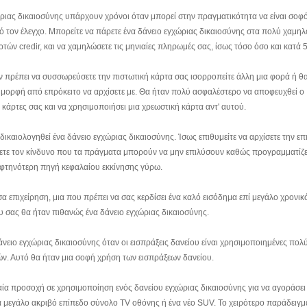
ριας δικαιοσύνης υπάρχουν χρόνοι όταν μπορεί στην πραγματικότητα να είναι σοφ
πό τον έλεγχο. Μπορείτε να πάρετε ένα δάνειο εγχώριας δικαιοσύνης στα πολύ χαμη
τών credir, και να χαμηλώσετε τις μηνιαίες πληρωμές σας, ίσως τόσο όσο και κατά 
εν πρέπει να συσσωρεύσετε την πιστωτική κάρτα σας ισορροπείτε άλλη μια φορά ή θ
ή μορφή από επρόκειτο να αρχίσετε με. Θα ήταν πολύ ασφαλέστερο να αποφευχθεί ο
 κάρτες σας και να χρησιμοποιήσει μια χρεωστική κάρτα αντ' αυτού.
ικαιολογηθεί ένα δάνειο εγχώριας δικαιοσύνης. Ίσως επιθυμείτε να αρχίσετε την επ
ρέξετε τον κίνδυνο που τα πράγματα μπορούν να μην επιλύσουν καθώς προγραμματίζε
η φτηνότερη πηγή κεφαλαίου εκκίνησης γύρω.
α επιχείρηση, μια που πρέπει να σας κερδίσει ένα καλό εισόδημα επί μεγάλο χρονικ
 σας θα ήταν πιθανώς ένα δάνειο εγχώριας δικαιοσύνης.
δάνειο εγχώριας δικαιοσύνης όταν οι εισπράξεις δανείου είναι χρησιμοποιημένες πολ
ών. Αυτό θα ήταν μια σοφή χρήση των εισπράξεων δανείου.
αία προσοχή σε χρησιμοποίηση ενός δανείου εγχώριας δικαιοσύνης για να αγοράσει
 μεγάλο ακριβό επίπεδο σύνολο TV οθόνης ή ένα νέο SUV. Το χειρότερο παράδειγμ