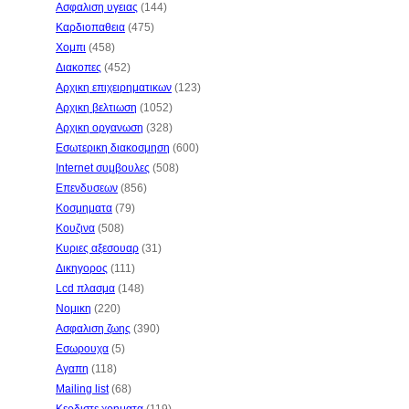
Ασφαλιση υγειας
(144)
Καρδιοπαθεια
(475)
Χομπι
(458)
Διακοπες
(452)
Αρχικη επιχειρηματικων
(123)
Αρχικη βελτιωση
(1052)
Αρχικη οργανωση
(328)
Εσωτερικη διακοσμηση
(600)
Internet συμβουλες
(508)
Επενδυσεων
(856)
Κοσμηματα
(79)
Κουζινα
(508)
Κυριες αξεσουαρ
(31)
Δικηγορος
(111)
Lcd πλασμα
(148)
Νομικη
(220)
Ασφαλιση ζωης
(390)
Εσωρουχα
(5)
Αγαπη
(118)
Mailing list
(68)