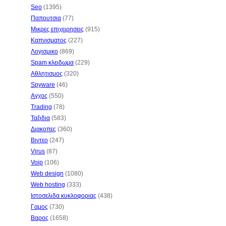
Seo
(1395)
Παπουτσια
(77)
Μικρες επιχειρησεις
(915)
Καπνισματος
(227)
Λογισμικο
(869)
Spam κλειδωμα
(229)
Αθλητισμος
(320)
Spyware
(46)
Αγχος
(550)
Trading
(78)
Ταξιδια
(583)
Διακοπες
(360)
Βιντεο
(247)
Virus
(87)
Voip
(106)
Web design
(1080)
Web hosting
(333)
Ιστοσελιδα κυκλοφοριας
(438)
Γαμος
(730)
Βαρος
(1658)