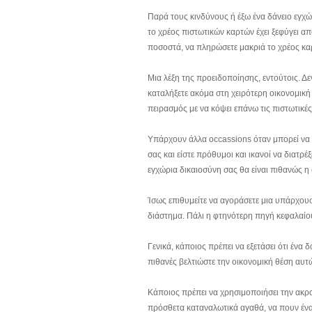
Παρά τους κινδύνους ή έξω ένα δάνειο εγχώ
το χρέος πιστωτικών καρτών έχει ξεφύγει α
ποσοστά, να πληρώσετε μακριά το χρέος καρ
Μια λέξη της προειδοποίησης, εντούτοις. Δ
καταλήξετε ακόμα στη χειρότερη οικονομικ
πειρασμός με να κόψει επάνω τις πιστωτικές
Υπάρχουν άλλα occassions όταν μπορεί να δ
σας και είστε πρόθυμοι και ικανοί να διατ
εγχώρια δικαιοσύνη σας θα είναι πιθανώς 
Ίσως επιθυμείτε να αγοράσετε μια υπάρχουσ
διάστημα. Πάλι η φτηνότερη πηγή κεφαλαίου
Γενικά, κάποιος πρέπει να εξετάσει ότι ένα 
πιθανές βελτιώστε την οικονομική θέση αυτ
Κάποιος πρέπει να χρησιμοποιήσει την ακρ
πρόσθετα καταναλωτικά αγαθά, να πουν ένα