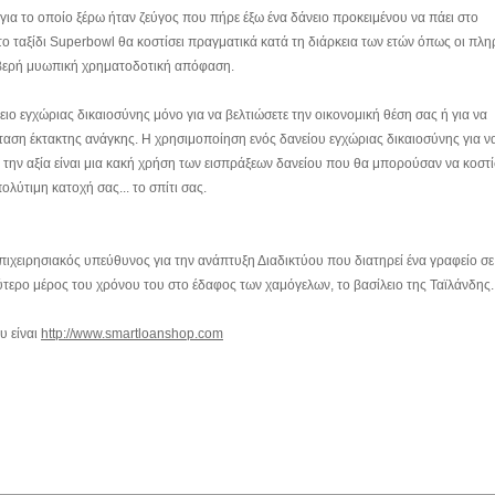
για το οποίο ξέρω ήταν ζεύγος που πήρε έξω ένα δάνειο προκειμένου να πάει στο
το ταξίδι Superbowl θα κοστίσει πραγματικά κατά τη διάρκεια των ετών όπως οι πλ
οβερή μυωπική χρηματοδοτική απόφαση.
ιο εγχώριας δικαιοσύνης μόνο για να βελτιώσετε την οικονομική θέση σας ή για να
σταση έκτακτης ανάγκης. Η χρησιμοποίηση ενός δανείου εγχώριας δικαιοσύνης για ν
την αξία είναι μια κακή χρήση των εισπράξεων δανείου που θα μπορούσαν να κοστ
ολύτιμη κατοχή σας... το σπίτι σας.
ιχειρησιακός υπεύθυνος για την ανάπτυξη Διαδικτύου που διατηρεί ένα γραφείο σε
τερο μέρος του χρόνου του στο έδαφος των χαμόγελων, το βασίλειο της Ταϊλάνδης.
υ είναι
http://www.smartloanshop.com