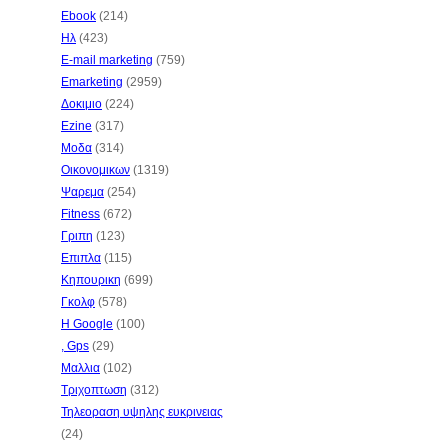
Ebook
(214)
Ηλ
(423)
E-mail marketing
(759)
Emarketing
(2959)
Δοκιμιο
(224)
Ezine
(317)
Μοδα
(314)
Οικονομικων
(1319)
Ψαρεμα
(254)
Fitness
(672)
Γριπη
(123)
Επιπλα
(115)
Κηπουρικη
(699)
Γκολφ
(578)
Η Google
(100)
, Gps
(29)
Μαλλια
(102)
Τριχοπτωση
(312)
Τηλεοραση υψηλης ευκρινειας
(24)