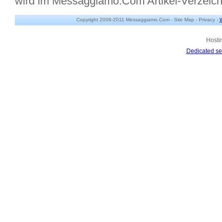
wird im Messaggiamo.Com Artikel-Verzeic
Copyright 2006-2011 Messaggiamo.Com -
Site Map
-
Privacy
-
W
Hosti
Dedicated se