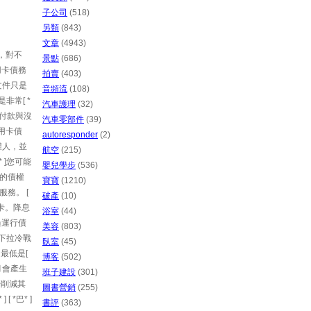
子公司
(518)
另類
(843)
文章
(4943)
前，對不
景點
(686)
用卡債務
拍賣
(403)
案文件只是
音頻流
(108)
非常[ *
汽車護理
(32)
些付款與沒
汽車零部件
(39)
信用卡債
autoresponder
(2)
債權人，並
航空
(215)
 ]您可能
嬰兒學步
(536)
您的債權
寶寶
(1210)
服務。 [
破產
(10)
用卡。降息
浴室
(44)
過運行債
美容
(803)
和下拉冷戰
臥室
(45)
。最低是[
博客
(502)
月會產生
班子建設
(301)
開始削減其
圖書營銷
(255)
[ *巴* ]
書評
(363)