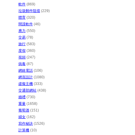
軟件
(869)
垃圾郵件阻擋
(229)
體育
(320)
間諜軟件
(46)
應力
(550)
交易
(78)
旅行
(583)
度假
(360)
視頻
(247)
病毒
(87)
網絡電話
(106)
網頁設計
(1080)
虛擬主機
(333)
交通部網站
(438)
婚禮
(730)
重量
(1658)
葡萄酒
(151)
婦女
(162)
寫作秘訣
(1526)
計算機
(10)