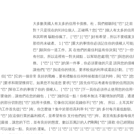
大多數美國人有太多的信用卡債務。杜，我們都聽到[ *巴* ]之
對？只是現在的918位個人...正確嗎？您[ *巴* ]個人有太多的信
和其即將 驅動你瘋了。 [ *巴* ] [ *巴* ]好有希望，所以不要檔
那些尚未破產。 1 [ *巴* ]重大的事情你必須記住你的債權人可能是
巴* ]願與你一道工作。其 在他們的最佳利益有你決策[ *巴* ]一
有付款。所以這裡有一對夫婦點，以幫助您處理[ *巴* ]與您的
務。 [ *巴* ] [ *巴* ]的第一件事，你必須要做的只是 請與您的
讓他們[ *巴* ]知道你的情況。要求較低的利率或還款計劃。 [ *巴*
 *巴* ]它的一個非常 良好的戰略，要有禮貌在任何時候都進行談判時，與[ *巴* ]
 ]要求和期望獲得它。如果您不知道您 要求[ *巴* ]首先你可以考慮有信譽的信用諮詢
巴* ]幫你工作的事情了你的 債權人。 [ *巴* ] [ *巴* ]下一頁你必須停止使用您的信
你需要做的，讓他們在您的錢包， [ *巴* ]做到這一點！你根本無法 不斷增加的問題，通
難的部分切割您[ *巴* ]信用卡債務。它像你沉溺於花錢你不[ *巴* ]有。 所以，土耳其
高利率的工作首先從[ *巴* ]有。你怎麼做？集中於那些高利率卡[ *巴* ]的 多付每月最低餘額
 *巴* ]在這個行業的贏利模式，並希望有你 支付他們的[ *巴* ]年。甚至有點多餘每個
] [ *巴* ]最後，讓您的下巴，並有良好的態度。數以百萬計的人們剛剛[ *巴* ]喜歡 你已經
運氣。 [ *巴* ] [ *巴* ] [ *巴* ] [ *巴* ] [ *巴* ] [ *巴* ] [ *巴* ] [ *巴* ] 