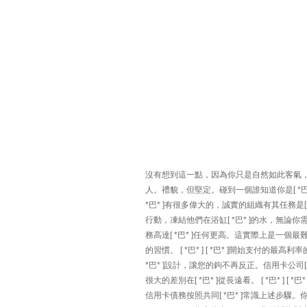
沒有想到這一點，因為你只是自然如此客氣，但[
人。禮貌，但堅定。碰到一個誰知道你是[ *巴*
*巴* ]有很多偉大的，誠實的組織有其任務是[ *
行動，凍結他們在浴缸[ *巴* ]的水，無論
務高達[ *巴* ]任何更高。這實際上是一個最
的習慣。 [ *巴* ] [ *巴* ]開始支付的最
*巴* ]設計，讓您的鉤不再反正。信用卡公司[
很大的差別在[ *巴* ]從長遠看。 [ *巴* 
信用卡債務按照共同[ *巴* ]常識上述步驟。你可以做這一點。良好的 