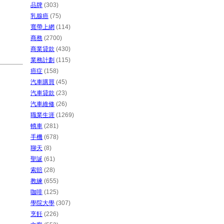
品牌
(303)
乳腺癌
(75)
寬帶上網
(114)
商務
(2700)
商業貸款
(430)
業務計劃
(115)
癌症
(158)
汽車購買
(45)
汽車貸款
(23)
汽車維修
(26)
職業生涯
(1269)
轎車
(281)
手機
(678)
聊天
(8)
聖誕
(61)
索賠
(28)
教練
(655)
咖啡
(125)
學院大學
(307)
烹飪
(226)