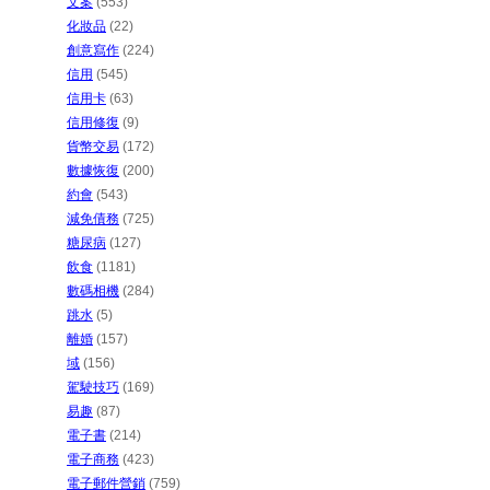
文案
(553)
化妝品
(22)
創意寫作
(224)
信用
(545)
信用卡
(63)
信用修復
(9)
貨幣交易
(172)
數據恢復
(200)
約會
(543)
減免債務
(725)
糖尿病
(127)
飲食
(1181)
數碼相機
(284)
跳水
(5)
離婚
(157)
域
(156)
駕駛技巧
(169)
易趣
(87)
電子書
(214)
電子商務
(423)
電子郵件營銷
(759)