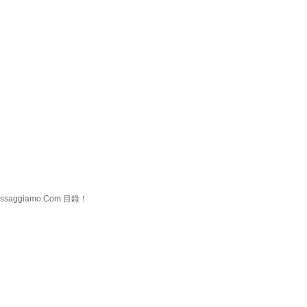
ggiamo.Com 目錄！