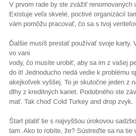
V prvom rade by ste zvážiť renomovaných 
Existuje veľa skvelé, poctivé organizácií ta
vám pomôžu pracovať, čo sa s tvoj veriteľo
Ďalšie musíš prestať používať svoje karty. 
vo vani
vody, čo musíte urobiť, aby sa im z vašej 
do it! Jednoducho nedá vedie k problému s
akejkoľvek vyššej. To je skutočne jeden z n
dlhy z kreditných kariet. Podobného ste zá
mať. Tak choď Cold Turkey and drop zvyk.
Štart platiť tie s najvyššou úrokovou sadzb
tam. Ako to robíte, že? Sústreďte sa na ti