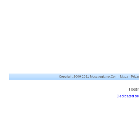
Copyright 2006-2011 Messaggiamo.Com -
Mapa
-
Priva
Hosti
Dedicated se