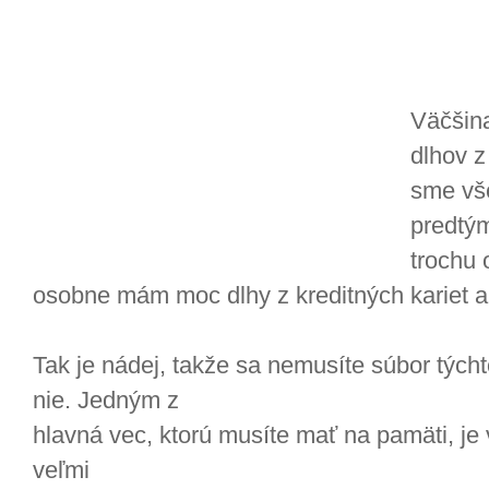
Väčšina
dlhov z
sme vše
predtým
trochu 
osobne mám moc dlhy z kreditných kariet a 
Tak je nádej, takže sa nemusíte súbor týc
nie. Jedným z
hlavná vec, ktorú musíte mať na pamäti, je
veľmi