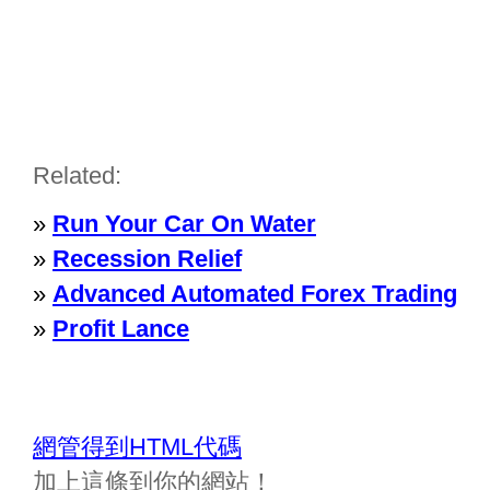
Related:
»
Run Your Car On Water
»
Recession Relief
»
Advanced Automated Forex Trading
»
Profit Lance
網管得到HTML代碼
加上這條到你的網站！