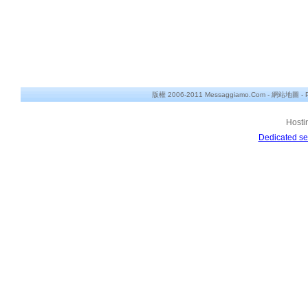
版權 2006-2011 Messaggiamo.Com -
網站地圖
-
Hosti
Dedicated se