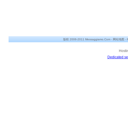
版权 2006-2011 Messaggiamo.Com -
网站地图
-
Hosti
Dedicated se