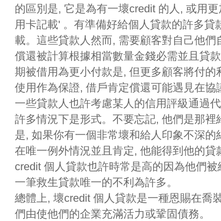
的區別是, 它是為有一壞credit 的人, 或
用卡記載' 。有準備好給個人貸款的許多
載。這些貸款人然而, 需要顧客對自己他
償還被計算根據相當數量金錢必需並且貸款
期被借用為更小付款是, 但更多顧客將付的
使用作為保證, 借戶肯定償還可能遇見在協
一些貸款人也許考慮某人的信用評級通過代
許多情況下是形式。不要忘記, 他們是那裡給貸
是, 如果你有一個非常壞和給人印象不深的
在唯一例外情況並且肯定, 他能得到他的
credit 個人貸款也許時常是高的因為他們被給
一筆救生貸款唯一的不利為許多。
總體上, 壞credit 個人貸款是一種恩賜在喬裝
們由使他們的企業充滿活力或鞏固債務。