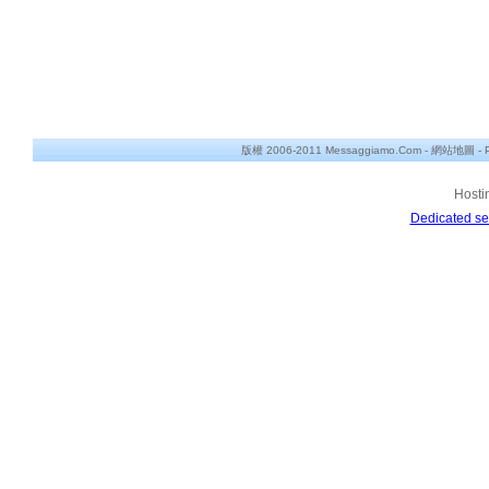
版權 2006-2011 Messaggiamo.Com -
網站地圖
-
Hosti
Dedicated se