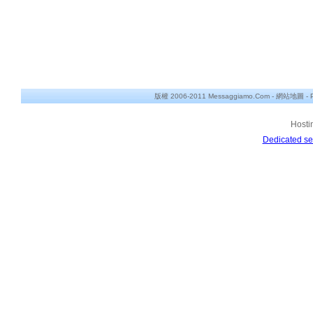
版權 2006-2011 Messaggiamo.Com -
網站地圖
-
Hosti
Dedicated se