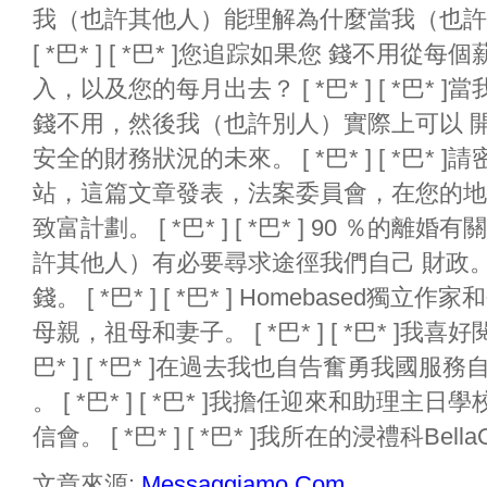
我（也許其他人）能理解為什麼當我（也許
[ *巴* ] [ *巴* ]您追踪如果您 錢不
入，以及您的每月出去？ [ *巴* ] [ *巴
錢不用，然後我（也許別人）實際上可以 
安全的財務狀況的未來。 [ *巴* ] [ *巴
站，這篇文章發表，法案委員會，在您的地
致富計劃。 [ *巴* ] [ *巴* ] 90 ％
許其他人）有必要尋求途徑我們自己 財政。 [ *巴
錢。 [ *巴* ] [ *巴* ] Homebase
母親，祖母和妻子。 [ *巴* ] [ *巴* ]我
巴* ] [ *巴* ]在過去我也自告奮勇我國服務自由編
。 [ *巴* ] [ *巴* ]我擔任迎來和助理
信會。 [ *巴* ] [ *巴* ]我所在的浸禮科BellaOnLin
文章來源:
Messaggiamo.Com