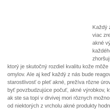
Každý z
viac zr
akné vý
každéh
zhoršuj
ktorý je skutočný rozdiel kvalitu kože môž
omylov. Ale aj keď každý z nás bude reagov
starostlivosť o pleť akné, prežíva rôzne úr
byť povzbudzujúce počuť, akné výrobkov, kt
ak ste sa topí v drvivej mori rôznych možnos
od niektorých z vrcholu akné produkty hodn