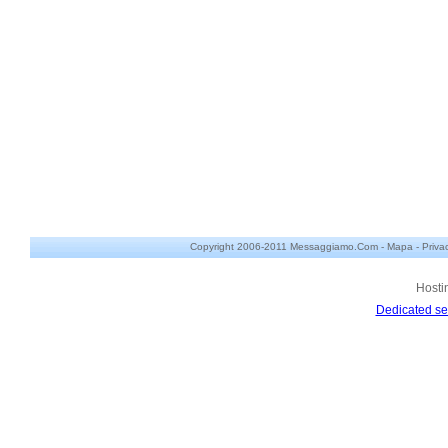
Copyright 2006-2011 Messaggiamo.Com -
Mapa
-
Priva
Hosti
Dedicated se