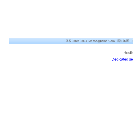
版权 2006-2011 Messaggiamo.Com -
网站地图
-
Hosti
Dedicated se