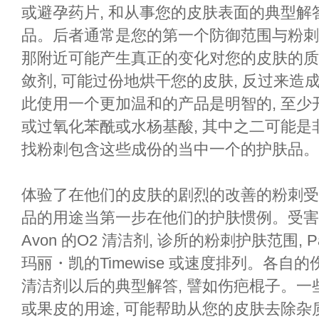
或避孕药片, 和从事您的皮肤表面的典型解
品。后者通常是您的第一个防御范围与粉刺
那附近可能产生真正的变化对您的皮肤的质
敛剂, 可能过份地烘干您的皮肤, 反过来造
此使用一个更加温和的产品是明智的, 至
或过氧化苯酰或水杨基酸, 其中之二可能是
找粉刺包含这些成份的当中一个的护肤品。
体验了在他们的皮肤的剧烈的改善的粉刺受
品的用途当第一步在他们的护肤惯例。受害
Avon 的O2 清洁剂, 诊所的粉刺护肤范围, Pa
玛丽・凯的Timewise 或速度排列。各
清洁剂以后的典型解答, 譬如伤疤棍子。一些受
或果皮的用途, 可能帮助从您的皮肤去除杂