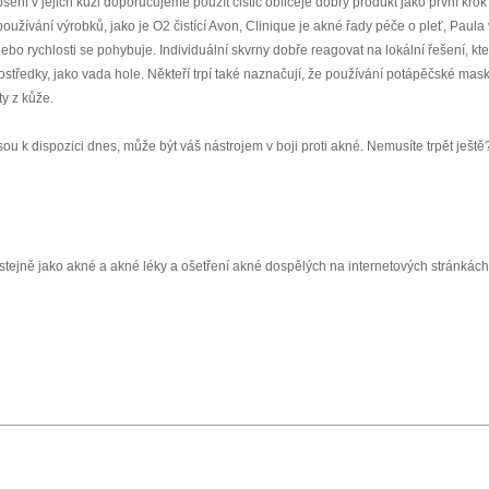
šení v jejich kůži doporučujeme použít čistič obličeje dobrý produkt jako první krok 
 používání výrobků, jako je O2 čistící Avon, Clinique je akné řady péče o pleť, Paula
o rychlosti se pohybuje. Individuální skvrny dobře reagovat na lokální řešení, kt
rostředky, jako vada hole. Někteří trpí také naznačují, že používání potápěčské mas
ty z kůže.
sou k dispozici dnes, může být váš nástrojem v boji proti akné. Nemusíte trpět ještě?
 stejně jako akné a akné léky a ošetření akné dospělých na internetových stránkách