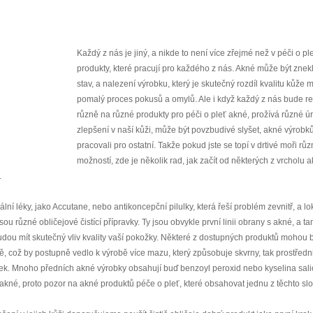
Každý z nás je jiný, a nikde to není více zřejmé než v péči o p
produkty, které pracují pro každého z nás. Akné může být znekl
stav, a nalezení výrobku, který je skutečný rozdíl kvalitu kůže 
pomalý proces pokusů a omylů. Ale i když každý z nás bude r
různě na různé produkty pro péči o pleť akné, prožívá různé ú
zlepšení v naší kůži, může být povzbudivé slyšet, akné výrobků,
pracovali pro ostatní. Takže pokud jste se topí v drtivé moři rů
možností, zde je několik rad, jak začít od některých z vrcholu 
.
lní léky, jako Accutane, nebo antikoncepční pilulky, která řeší problém zevnitř, a lo
sou různé obličejové čistící přípravky. Ty jsou obvykle první linii obrany s akné, a ta
dou mít skutečný vliv kvality vaší pokožky. Některé z dostupných produktů mohou bý
 což by postupně vedlo k výrobě více mazu, který způsobuje skvrny, tak prostředn
tek. Mnoho předních akné výrobky obsahují buď benzoyl peroxid nebo kyselina sali
ě akné, proto pozor na akné produktů péče o pleť, které obsahovat jednu z těchto sl