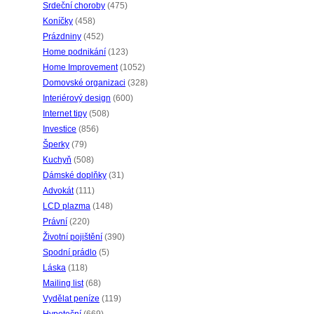
Srdeční choroby
(475)
Koníčky
(458)
Prázdniny
(452)
Home podnikání
(123)
Home Improvement
(1052)
Domovské organizaci
(328)
Interiérový design
(600)
Internet tipy
(508)
Investice
(856)
Šperky
(79)
Kuchyň
(508)
Dámské doplňky
(31)
Advokát
(111)
LCD plazma
(148)
Právní
(220)
Životní pojištění
(390)
Spodní prádlo
(5)
Láska
(118)
Mailing list
(68)
Vydělat peníze
(119)