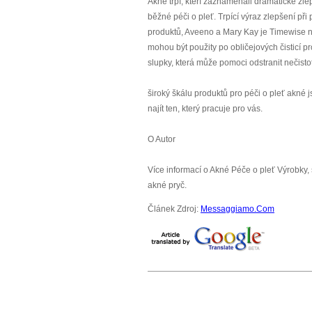
Akné trpí, kteří zaznamenali dramatické zlep
běžné péči o pleť. Trpící výraz zlepšení při
produktů, Aveeno a Mary Kay je Timewise neb
mohou být použity po obličejových čisticí p
slupky, která může pomoci odstranit nečisto
široký škálu produktů pro péči o pleť akné j
najít ten, který pracuje pro vás.
O Autor
Více informací o Akné Péče o pleť Výrobky,
akné pryč.
Článek Zdroj:
Messaggiamo.Com