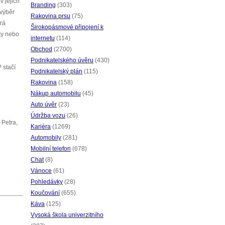
v jejich
Branding
(303)
 výběr
Rakovina prsu
(75)
erá
Širokopásmové připojení k
ky nebo
internetu
(114)
Obchod
(2700)
Podnikatelského úvěru
(430)
 stačí
Podnikatelský plán
(115)
Rakovina
(158)
Nákup automobilu
(45)
Auto úvěr
(23)
Údržba vozu
(26)
 Petra,
Kariéra
(1269)
Automobily
(281)
Mobilní telefon
(678)
Chat
(8)
Vánoce
(61)
Pohledávky
(28)
Koučování
(655)
Káva
(125)
Vysoká škola univerzitního