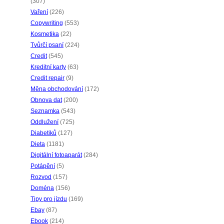
(307)
Vaření
(226)
Copywriting
(553)
Kosmetika
(22)
Tvůrčí psaní
(224)
Credit
(545)
Kreditní karty
(63)
Credit repair
(9)
Měna obchodování
(172)
Obnova dat
(200)
Seznamka
(543)
Oddlužení
(725)
Diabetiků
(127)
Dieta
(1181)
Digitální fotoaparát
(284)
Potápění
(5)
Rozvod
(157)
Doména
(156)
Tipy pro jízdu
(169)
Ebay
(87)
Ebook
(214)