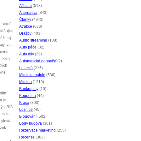
Affiliate
(518)
Alternativa
(843)
Články
(4943)
leť akné
Atrakce
(686)
idňující
Dražby
(403)
může být
Audio streaming
(108)
eagovat
Auto péče
(32)
rovně
Auto díly
(39)
 kteří
Automatická odpověď
(2)
zných
Letecká
(215)
akné
Miminka batole
(536)
Mimino
(1210)
Bankruptcy
(10)
kální
Koupelna
(44)
m je
Krása
(803)
t příliš
Ložnice
(45)
ictvím
Blogování
(502)
cylová,
Body budova
(301)
ožek.
Rezervace marketing
(255)
Recenze
(363)