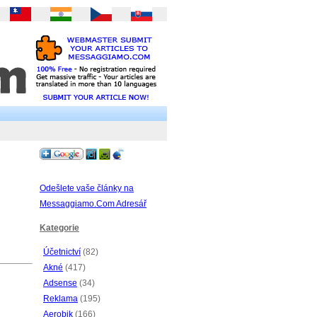
Odešlete vaše články na
Messaggiamo.Com Adresář
Kategorie
Účetnictví
(82)
Akné
(417)
Adsense
(34)
Reklama
(195)
Aerobik
(166)