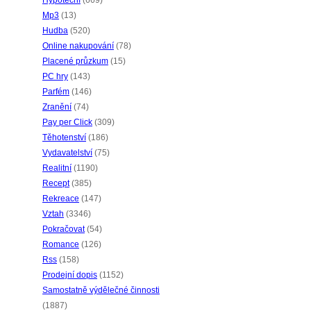
Hypoteční
(669)
Mp3
(13)
Hudba
(520)
Online nakupování
(78)
Placené průzkum
(15)
PC hry
(143)
Parfém
(146)
Zranění
(74)
Pay per Click
(309)
Těhotenství
(186)
Vydavatelství
(75)
Realitní
(1190)
Recept
(385)
Rekreace
(147)
Vztah
(3346)
Pokračovat
(54)
Romance
(126)
Rss
(158)
Prodejní dopis
(1152)
Samostatně výdělečné činnosti
(1887)