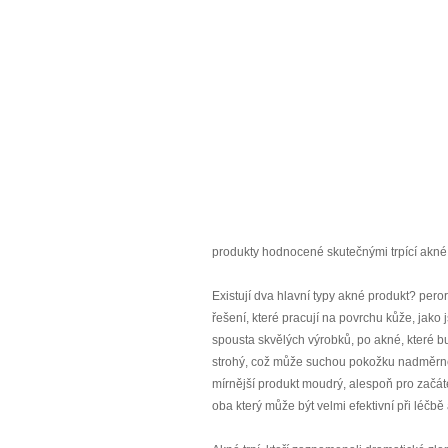
produkty hodnocené skutečnými trpící akné
Existují dva hlavní typy akné produkt? perorá
řešení, které pracují na povrchu kůže, jako j
spousta skvělých výrobků, po akné, které bu
strohý, což může suchou pokožku nadměrně,
mírnější produkt moudrý, alespoň pro začá
oba který může být velmi efektivní při léčb