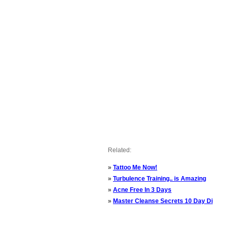
Related:
»
Tattoo Me Now!
»
Turbulence Training.. is Amazing
»
Acne Free In 3 Days
»
Master Cleanse Secrets 10 Day Di