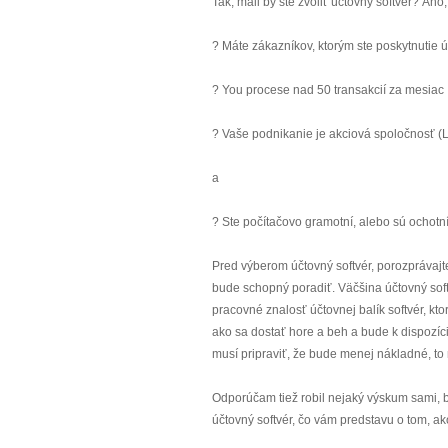
Tak, mali by ste zvoliť účtovný softvér? Áno,
? Máte zákazníkov, ktorým ste poskytnutie 
? You procese nad 50 transakcií za mesiac
? Vaše podnikanie je akciová spoločnosť 
a
? Ste počítačovo gramotní, alebo sú ochotní
Pred výberom účtovný softvér, porozprávajt
bude schopný poradiť. Väčšina účtovný soft
pracovné znalosť účtovnej balík softvér, kto
ako sa dostať hore a beh a bude k dispozíci
musí pripraviť, že bude menej nákladné, to 
Odporúčam tiež robil nejaký výskum sami, b
účtovný softvér, čo vám predstavu o tom, ako