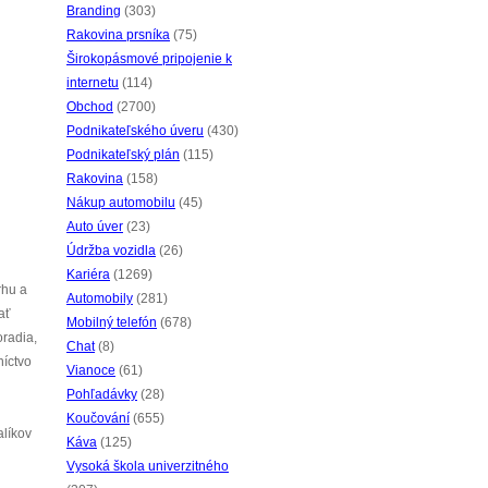
Branding
(303)
Rakovina prsníka
(75)
Širokopásmové pripojenie k
internetu
(114)
Obchod
(2700)
Podnikateľského úveru
(430)
Podnikateľský plán
(115)
Rakovina
(158)
Nákup automobilu
(45)
Auto úver
(23)
Údržba vozidla
(26)
Kariéra
(1269)
rhu a
Automobily
(281)
ať
Mobilný telefón
(678)
oradia,
Chat
(8)
níctvo
Vianoce
(61)
Pohľadávky
(28)
Koučování
(655)
alíkov
Káva
(125)
Vysoká škola univerzitného