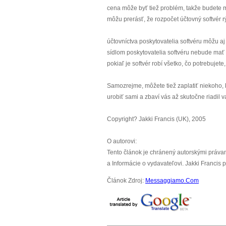
cena môže byť tiež problém, takže budete 
môžu prerásť, že rozpočet účtovný softvér 
účtovníctva poskytovatelia softvéru môžu a
sídlom poskytovatelia softvéru nebude mať 
pokiaľ je softvér robí všetko, čo potrebujet
Samozrejme, môžete tiež zaplatiť niekoho, 
urobiť sami a zbaví vás až skutočne riadil 
Copyright? Jakki Francis (UK), 2005
O autorovi:
Tento článok je chránený autorskými právam
a Informácie o vydavateľovi. Jakki Francis
Článok Zdroj:
Messaggiamo.Com