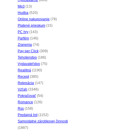
Hypotekárne
(669)
Mp3
(13)
Hudba
(520)
Online nakupovanie
(78)
Platené prieskum
(15)
PC hry
(143)
Parfém
(146)
Zranenia
(74)
Pay per Click
(309)
Tehotenstvo
(186)
Vydavateľstvo
(75)
Realitná
(1190)
Recept
(385)
Rekreácia
(147)
Vzťah
(3346)
Pokračovať
(54)
Romance
(126)
Rss
(158)
Predajná list
(1152)
Samostatne zárobkovej činnosti
(1887)