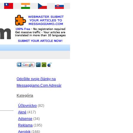
Odošlite svoje články na
Messaggiamo.Com Adresár
Kategória
Účtovníctvo
(82)
Akné
(417)
Adsense
(34)
Reklama
(195)
Aerobik
(166)