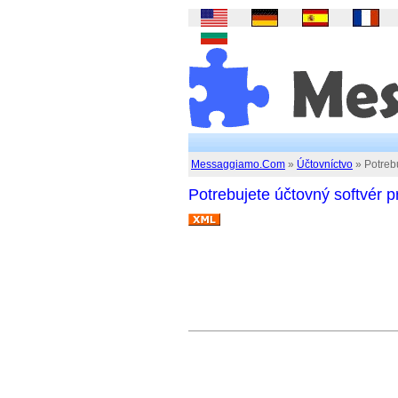
Messaggiamo.Com
»
Účtovníctvo
» Potrebu
Potrebujete účtovný softvér p