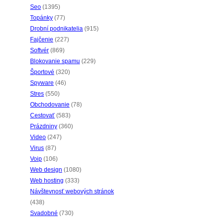
Seo
(1395)
Topánky
(77)
Drobní podnikatelia
(915)
Fajčenie
(227)
Softvér
(869)
Blokovanie spamu
(229)
Športové
(320)
Spyware
(46)
Stres
(550)
Obchodovanie
(78)
Cestovať
(583)
Prázdniny
(360)
Video
(247)
Virus
(87)
Voip
(106)
Web design
(1080)
Web hosting
(333)
Návštevnosť webových stránok
(438)
Svadobné
(730)