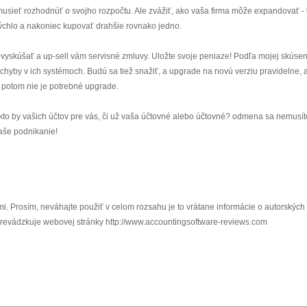
musieť rozhodnúť o svojho rozpočtu. Ale zvážiť, ako vaša firma môže expandovať -
rýchlo a nakoniec kupovať drahšie rovnako jedno.
j vyskúšať a up-sell vám servisné zmluvy. Uložte svoje peniaze! Podľa mojej skúsen
chyby v ich systémoch. Budú sa tiež snažiť, a upgrade na novú verziu pravidelne, 
e, potom nie je potrebné upgrade.
kto by vašich účtov pre vás, či už vaša účtovné alebo účtovné? odmena sa nemusít
vaše podnikanie!
i. Prosím, neváhajte použiť v celom rozsahu je to vrátane informácie o autorských
 prevádzkuje webovej stránky http://www.accountingsoftware-reviews.com