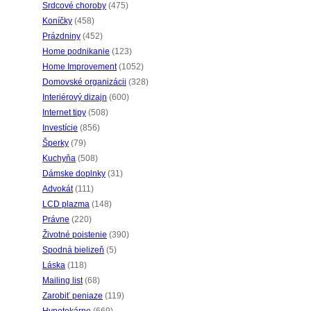
Srdcové choroby
(475)
Koníčky
(458)
Prázdniny
(452)
Home podnikanie
(123)
Home Improvement
(1052)
Domovské organizácii
(328)
Interiérový dizajn
(600)
Internet tipy
(508)
Investície
(856)
Šperky
(79)
Kuchyňa
(508)
Dámske doplnky
(31)
Advokát
(111)
LCD plazma
(148)
Právne
(220)
Životné poistenie
(390)
Spodná bielizeň
(5)
Láska
(118)
Mailing list
(68)
Zarobiť peniaze
(119)