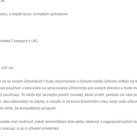
 ak:
úveru, a kúpite tovar, rovnakým spôsobom
(Limited Company v UK)
 učiť sa!
e sa so svojím účtovníkom? budú oboznámení s rôznymi balíky účtovný softvér na t
vér používať v kancelárii na spracovanie účtovníctva pre svojich klientov a bude m
rý používajú. To môže byť lacnejšie použiť rovnaký, ktoré urobiť, pretože oni vám p
i, aby odpovedal na otázky, a navyše si na konci finančného roka, kedy vaše účtov
mi verte, že kompatibilný program.
udete mať možnosť získať demonštrácii disk alebo stiahnuť z najpopulárnejších b
 pracujú, a sú-li užívateľ-priateľské.