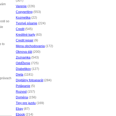
(307)
 vám
Varenie
(226)
Copywriting
(553)
Kozmetika
(22)
osti so
Tvorivé písanie
(224)
ale
Credit
(545)
Kreditné karty
(63)
Credit repair
(9)
e to
Mena obchodovania
(172)
Obnova dát
(200)
Zoznamka
(543)
Oddĺženie
(725)
Diabetikov
(127)
Dieta
(1181)
 právach
Digitálny fotoaparát
(284)
Potápanie
(5)
Rozvod
(157)
Doména
(156)
Tipy pre jazdu
(169)
Ebay
(87)
Ebook
(214)