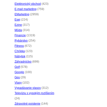
Elektronický obchod
(423)
E-mail marketing
(759)
EMarketing
(2959)
Esej
(224)
Ezine
(317)
Móda
(314)
Financie
(1319)
Rybárstvo
(254)
Fitness
(672)
Chrípka
(123)
Nábytok
(115)
Záhradníctvo
(699)
Golf
(578)
Google
(100)
Gps
(29)
Vlasy
(102)
Vypadávanie vlasov
(312)
Televíziu s vysokým rozlíšením
(24)
Zdravotné poistenie
(144)