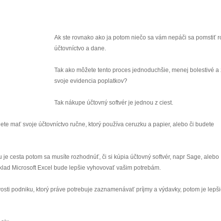
Ak ste rovnako ako ja potom niečo sa vám nepáči sa pomstiť r
účtovníctvo a dane.
Tak ako môžete tento proces jednoduchšie, menej bolestivé a 
svoje evidencia poplatkov?
Tak nákupe účtovný softvér je jednou z ciest.
ete mať svoje účtovníctvo ručne, ktorý používa ceruzku a papier, alebo či budete
je cesta potom sa musíte rozhodnúť, či si kúpia účtovný softvér, napr Sage, alebo
íklad Microsoft Excel bude lepšie vyhovovať vašim potrebám.
vosti podniku, ktorý práve potrebuje zaznamenávať príjmy a výdavky, potom je lepš