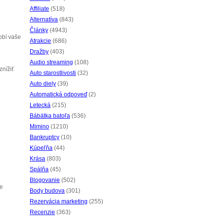
Affiliate
(518)
Alternatíva
(843)
Články
(4943)
obí vaše
Atrakcie
(686)
Dražby
(403)
Audio streaming
(108)
znížiť
Auto starostlivosti
(32)
Auto diely
(39)
Automatická odpoveď
(2)
Letecká
(215)
Bábätka batoľa
(536)
Mimino
(1210)
Bankruptcy
(10)
Kúpeľňa
(44)
Krása
(803)
Spálňa
(45)
Blogovanie
(502)
ie
Body budova
(301)
Rezervácia marketing
(255)
Recenzie
(363)