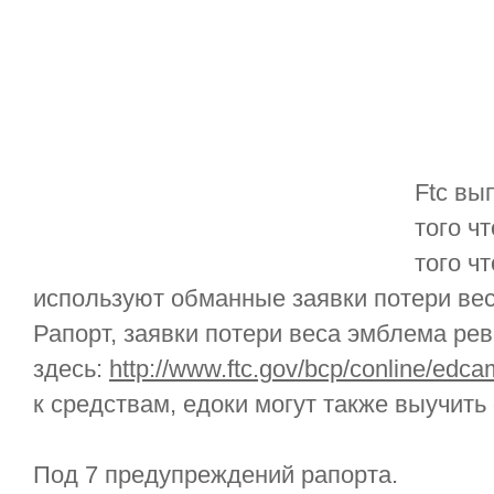
Ftc вы
того ч
того ч
используют обманные заявки потери вес
Рапорт, заявки потери веса эмблема р
здесь:
http://www.ftc.gov/bcp/conline/edca
к средствам, едоки могут также выучит
Под 7 предупреждений рапорта.