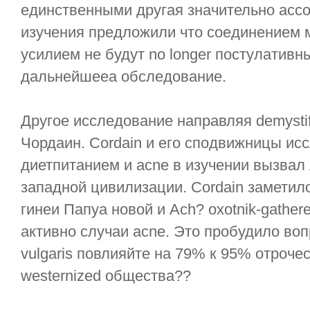
единственными другая значительно ассо
изучения предложили что соединением м
усилием не будут no longer постулативн
дальнейшееа обследование.
Другое исследование направляя demysti
Чордаин. Cordain и его сподвижницы и
диетпитанием и acne в изучении вызвал 
западной цивилизации. Cordain заметило
гинеи Папуа новой и Ach? oxotnik-gather
активно случаи acne. Это пробудило воп
vulgaris повлияйте на 79% к 95% отроче
westernized общества??