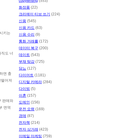
copywriting
(553)
화장품
(22)
크리에이 티브 쓰기
(224)
신용
(545)
신용 카드
(63)
 시키는
신용 수리
(9)
통화 거래를
(172)
데이터 복구
(200)
아직도 너
데이트
(543)
부채 탕감
(725)
당뇨
(127)
감하면 충
다이어트
(1181)
얼굴떨어져
디지털 카메라
(284)
다이빙
(5)
이혼
(157)
구 판매와
도메인
(156)
부 면역
운전 요령
(169)
경매
(87)
전자책
(214)
전자 상거래
(423)
이메일 마케팅
(759)