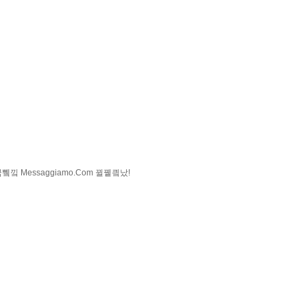
낔 Messaggiamo.Com 뀔뀉킠났!