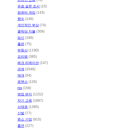
온라인 쇼핑
(78)
유료 설문 조사
(15)
컴퓨터 게임
(143)
향수
(146)
개인적인 부상
(74)
클릭당 지불
(309)
임신
(186)
출판
(75)
부동산
(1190)
요리법
(385)
레크 리에이션
(147)
관계
(3346)
재개
(54)
로맨스
(126)
rss
(158)
영업 편지
(1152)
자기 고용
(1887)
서재응
(1395)
신발
(77)
중소 기업
(915)
흡연
(227)