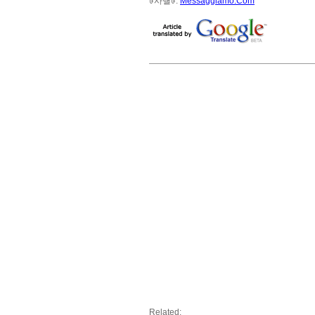
ꀰ사냴ꀰ:
Messaggiamo.Com
Related: