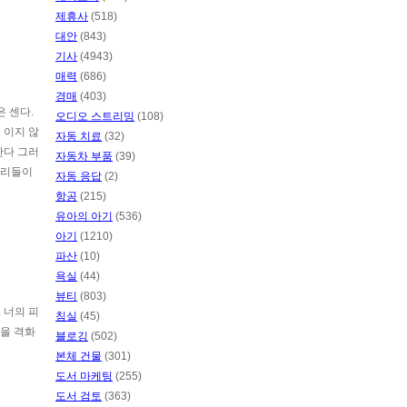
제휴사
(518)
대안
(843)
기사
(4943)
매력
(686)
경매
(403)
은 센다.
오디오 스트리밍
(108)
 이지 않
자동 치료
(32)
한다 그러
자동차 부품
(39)
우리들이
자동 응답
(2)
항공
(215)
유아의 아기
(536)
아기
(1210)
파산
(10)
욕실
(44)
뷰티
(803)
 너의 피
침실
(45)
름을 격화
블로깅
(502)
본체 건물
(301)
도서 마케팅
(255)
도서 검토
(363)