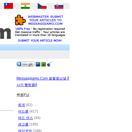
Messaggiamo.Com 뀔뀉킠났샐 ꀰ
사끼 쀜삜큘ꀰ
쁴큌ꃠ났
회계
(82)
여드름
(417)
애드 센스
(34)
광고를
(195)
에어로빅
(166)