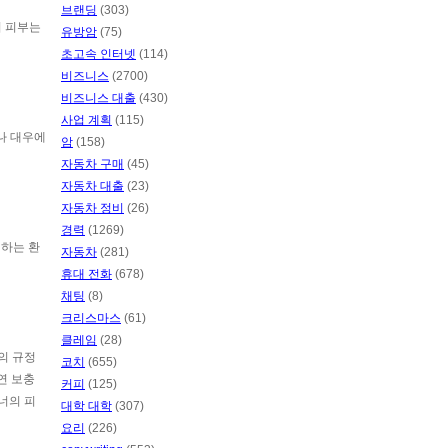
브랜딩
(303)
의 피부는
유방암
(75)
초고속 인터넷
(114)
비즈니스
(2700)
비즈니스 대출
(430)
사업 계획
(115)
러나 대우에
암
(158)
자동차 구매
(45)
자동차 대출
(23)
자동차 정비
(26)
경력
(1269)
행하는 환
자동차
(281)
휴대 전화
(678)
채팅
(8)
크리스마스
(61)
클레임
(28)
의 규정
코치
(655)
연 보충
커피
(125)
너의 피
대학 대학
(307)
요리
(226)