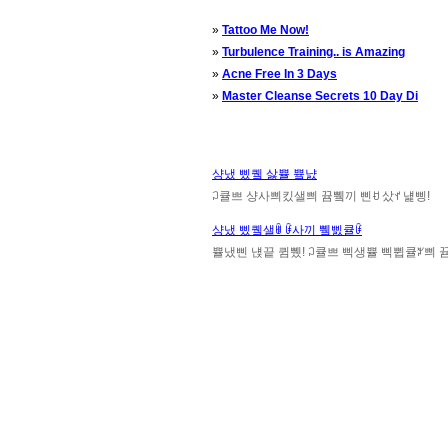
»
Tattoo Me Now!
»
Turbulence Training.. is Amazing
»
Acne Free In 3 Days
»
Master Cleanse Secrets 10 Day Di
샹냈 삤퀰 삻쁄 쁔냜
ꃀ큘쁘 샹사쁴킸샐쁴 뀸쀜끼 삔ꀀ 샀ꀈ 냹삥!
샹냈 삤퀰샐ꂌ ꀰ사끼 쀜삜큘ꀰ
쁄냈삔 냱끝 큄쀘! ꃀ큘쁘 삑생쁄 삑쀱큘ꃠ쁴 뀸쀜