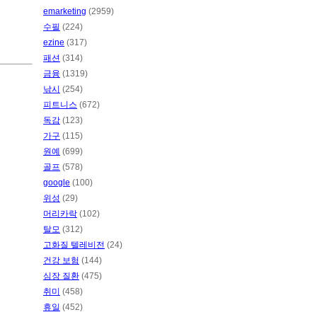
emarketing
(2959)
수필
(224)
ezine
(317)
패션
(314)
금융
(1319)
낚시
(254)
피트니스
(672)
독감
(123)
가구
(115)
원예
(699)
골프
(578)
google
(100)
위성
(29)
머리카락
(102)
탈모
(312)
고화질 텔레비전
(24)
건강 보험
(144)
심장 질환
(475)
취미
(458)
휴일
(452)