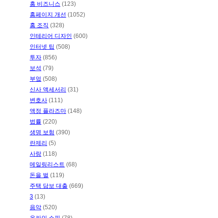
홈 비즈니스
(123)
홈페이지 개선
(1052)
홈 조직
(328)
인테리어 디자인
(600)
인터넷 팁
(508)
투자
(856)
보석
(79)
부엌
(508)
신사 액세서리
(31)
변호사
(111)
액정 플라즈마
(148)
법률
(220)
생명 보험
(390)
란제리
(5)
사랑
(118)
메일링리스트
(68)
돈을 벌
(119)
주택 담보 대출
(669)
3
(13)
음악
(520)