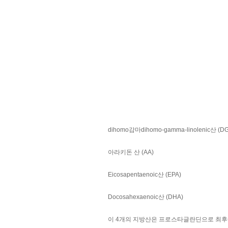
dihomo감마dihomo-gamma-linolenic산 (D
아라키돈 산 (AA)
Eicosapentaenoic산 (EPA)
Docosahexaenoic산 (DHA)
이 4개의 지방산은 프로스타글란딘으로 최후