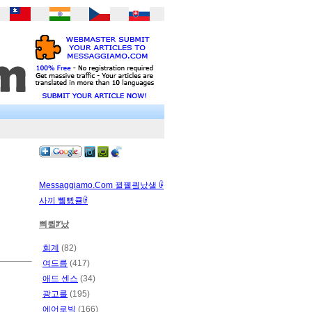
Messaggiamo.Com 뀔뀉킠났샐 ꀰ
사끼 쀜삜큘ꀰ
쁴큌ꃠ났
회계
(82)
여드름
(417)
애드 센스
(34)
광고를
(195)
에어로빅
(166)