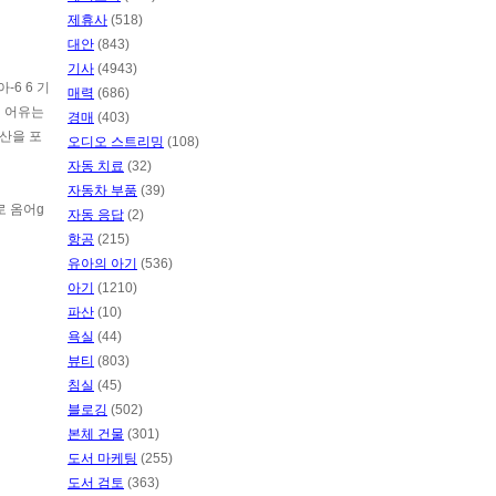
제휴사
(518)
대안
(843)
기사
(4943)
-6 6 기
매력
(686)
이 어유는
경매
(403)
산을 포
오디오 스트리밍
(108)
자동 치료
(32)
자동차 부품
(39)
로 옴어g
자동 응답
(2)
항공
(215)
유아의 아기
(536)
아기
(1210)
파산
(10)
욕실
(44)
뷰티
(803)
침실
(45)
블로깅
(502)
본체 건물
(301)
도서 마케팅
(255)
도서 검토
(363)