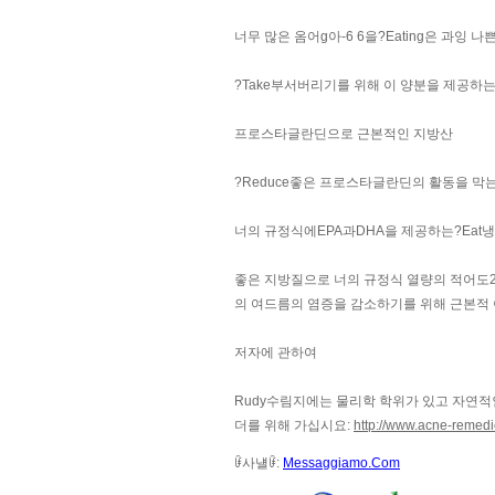
너무 많은 옴어g아-6 6을?Eating은 과잉
?Take부서버리기를 위해 이 양분을 제공하
프로스타글란딘으로 근본적인 지방산
?Reduce좋은 프로스타글란딘의 활동을 막는
너의 규정식에EPA과DHA을 제공하는?Eat
좋은 지방질으로 너의 규정식 열량의 적어도2
의 여드름의 염증을 감소하기를 위해 근본적 
저자에 관하여
Rudy수림지에는 물리학 학위가 있고 자연적인 영
더를 위해 가십시요:
http://www.acne-remedie
ꀰ사냴ꀰ:
Messaggiamo.Com