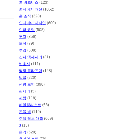
홈 비즈니스
(123)
홈페이지 개선
(1052)
홈 조직
(328)
인테리어 디자인
(600)
인터넷 팁
(508)
투자
(856)
보석
(79)
부엌
(508)
신사 액세서리
(31)
변호사
(111)
액정 플라즈마
(148)
법률
(220)
생명 보험
(390)
란제리
(5)
사랑
(118)
메일링리스트
(68)
돈을 벌
(119)
주택 담보 대출
(669)
3
(13)
음악
(520)