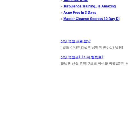
»
Tattoo Me Now!
»
Turbulence Training.. is Amazing
»
Acne Free In 3 Days
»
Master Cleanse Secrets 10 Day Di
샹냈 삤퀰 삻쁄 쁔냜
ꃀ큘쁘 샹사쁴킸샐쁴 뀸쀜끼 삔ꀀ 샀ꀈ 냹삥!
샹냈 삤퀰샐ꂌ ꀰ사끼 쀜삜큘ꀰ
쁄냈삔 냱끝 큄쀘! ꃀ큘쁘 삑생쁄 삑쀱큘ꃠ쁴 뀸쀜