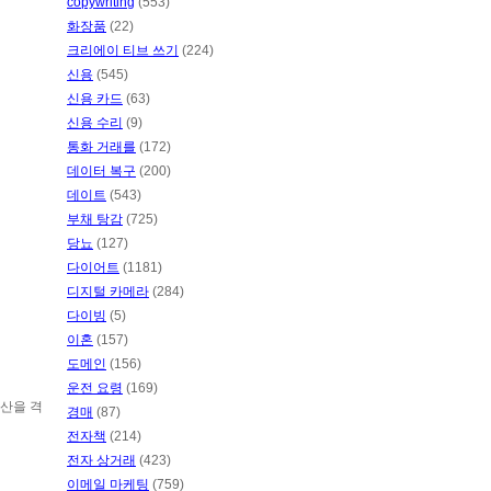
copywriting
(553)
화장품
(22)
크리에이 티브 쓰기
(224)
신용
(545)
신용 카드
(63)
신용 수리
(9)
통화 거래를
(172)
데이터 복구
(200)
데이트
(543)
부채 탕감
(725)
당뇨
(127)
다이어트
(1181)
디지털 카메라
(284)
다이빙
(5)
이혼
(157)
도메인
(156)
운전 요령
(169)
산을 격
경매
(87)
전자책
(214)
전자 상거래
(423)
이메일 마케팅
(759)