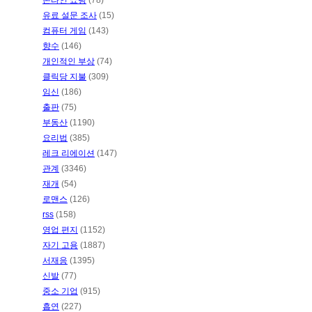
온라인 쇼핑
(78)
유료 설문 조사
(15)
컴퓨터 게임
(143)
향수
(146)
개인적인 부상
(74)
클릭당 지불
(309)
임신
(186)
출판
(75)
부동산
(1190)
요리법
(385)
레크 리에이션
(147)
관계
(3346)
재개
(54)
로맨스
(126)
rss
(158)
영업 편지
(1152)
자기 고용
(1887)
서재응
(1395)
신발
(77)
중소 기업
(915)
흡연
(227)