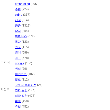
emarketing
(2959)
수필
(224)
ezine
(317)
패션
(314)
금융
(1319)
낚시
(254)
피트니스
(672)
독감
(123)
가구
(115)
원예
(699)
골프
(578)
하고기 너
google
(100)
위성
(29)
머리카락
(102)
탈모
(312)
고화질 텔레비전
(24)
름에 정보
건강 보험
(144)
심장 질환
(475)
취미
(458)
휴일
(452)