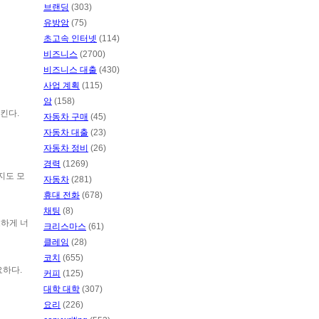
브랜딩
(303)
유방암
(75)
초고속 인터넷
(114)
비즈니스
(2700)
비즈니스 대출
(430)
사업 계획
(115)
암
(158)
킨다.
자동차 구매
(45)
자동차 대출
(23)
자동차 정비
(26)
경력
(1269)
지도 모
자동차
(281)
휴대 전화
(678)
채팅
(8)
요하게 너
크리스마스
(61)
클레임
(28)
코치
(655)
요하다.
커피
(125)
대학 대학
(307)
요리
(226)