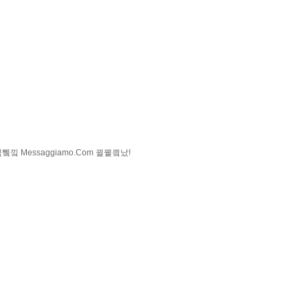
낔 Messaggiamo.Com 뀔뀉킠났!