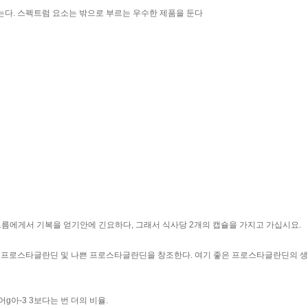
다. 스펙트럼 요소는 밖으로 부르는 우수한 제품을 둔다
여드름에게서 기복을 얻기안에 긴요하다, 그래서 식사당 2개의 캡슐을 가지고 가십시요.
은 프로스타글란딘 및 나쁜 프로스타글란딘을 창조한다. 여기 좋은 프로스타글란딘의 생
옴어g아-3 3보다는 번 더의 비율.