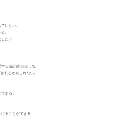
していない。
いる。
売したい
する諸計画"のような
ップされるかもしれない。
能である。
上げることができる