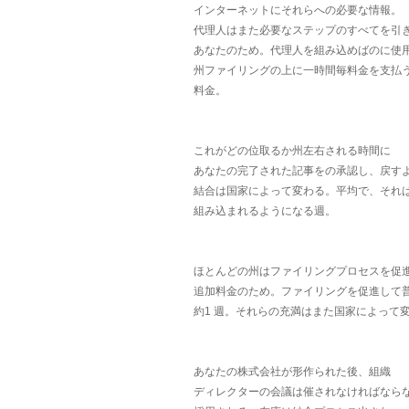
インターネットにそれらへの必要な情報。
代理人はまた必要なステップのすべてを引
あなたのため。代理人を組み込めばのに使
州ファイリングの上に一時間毎料金を支払
料金。
これがどの位取るか州左右される時間に
あなたの完了された記事をの承認し、戻す
結合は国家によって変わる。平均で、それは4
組み込まれるようになる週。
ほとんどの州はファイリングプロセスを促
追加料金のため。ファイリングを促進して
約1 週。それらの充満はまた国家によって
あなたの株式会社が形作られた後、組織
ディレクターの会議は催されなければなら