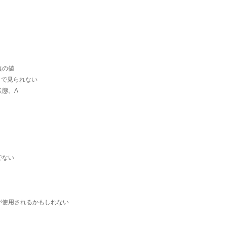
真の値
まで見られない
状態。A
でない
が使用されるかもしれない