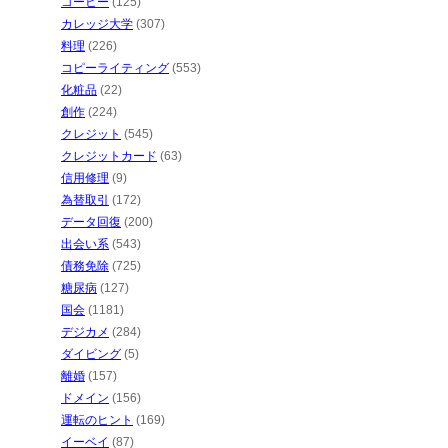
コーヒー
(125)
カレッジ大学
(307)
料理
(226)
コピーライティング
(553)
化粧品
(22)
創作
(224)
クレジット
(545)
クレジットカード
(63)
信用修理
(9)
為替取引
(172)
データ回復
(200)
出会い系
(543)
債務免除
(725)
糖尿病
(127)
国会
(1181)
デジカメ
(284)
ダイビング
(5)
離婚
(157)
ドメイン
(156)
運転のヒント
(169)
イーベイ
(87)