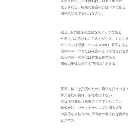
採用される、在庫は結合プロセス出され、
完了される。組織の会合の分はべきである
団体の記録で保たれなさい。
結合はa の生命の重要なステップである
不運にも組み込むことのビジネス、しかし
ビジネスは頻繁にビジネスがa に直面する
法律のスーツまたは破産のような否定的な
結合の第一次利点は有限責任である
団体の実体は株主を"所有者" できる。
普通、株主は負債のために責任を負うべき
株式会社の義務。債権者は来ない
の負債を支払う株主のドアでたたくこと
株式会社。パートナーシップか個人企業
の負債を支払うのに所有者の個人的な資産
ビジネス。