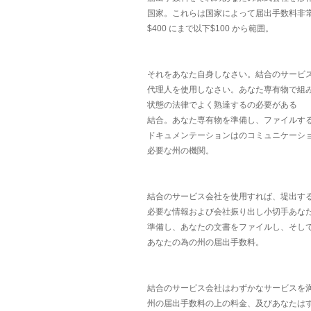
国家。これらは国家によって届出手数料非
$400 にまで以下$100 から範囲。
それをあなた自身しなさい。結合のサービ
代理人を使用しなさい。あなた専有物で組
状態の法律でよく熟達するの必要がある
結合。あなた専有物を準備し、ファイルす
ドキュメンテーションはのコミュニケーシ
必要な州の機関。
結合のサービス会社を使用すれば、堤出す
必要な情報および会社振り出し小切手あな
準備し、あなたの文書をファイルし、そし
あなたの為の州の届出手数料。
結合のサービス会社はわずかなサービスを
州の届出手数料の上の料金、及びあなたは