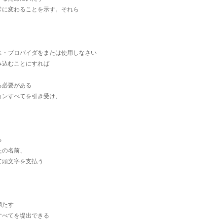
常に変わることを示す。それら
ス・プロバイダをまたは使用しなさい
み込むことにすれば
る必要がある
ョンすべてを引き受け、
る
たの名前、
て頭文字を支払う
満たす
すべてを堤出できる