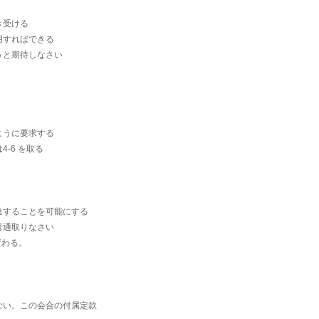
き受ける
用すればできる
うと期待しなさい
ように要求する
-6 を取る
進することを可能にする
普通取りなさい
変わる。
ない。この会合の付属定款