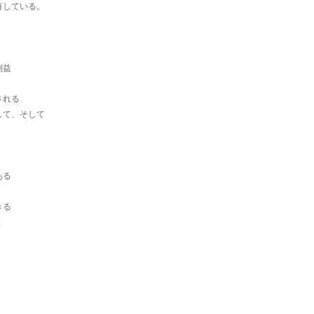
有している。
利益
される
して、そして
ある
きる
と