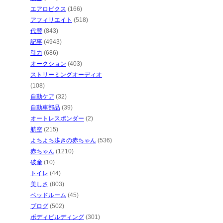
エアロビクス
(166)
アフィリエイト
(518)
代替
(843)
記事
(4943)
引力
(686)
オークション
(403)
ストリーミングオーディオ
(108)
自動ケア
(32)
自動車部品
(39)
オートレスポンダー
(2)
航空
(215)
よちよち歩きの赤ちゃん
(536)
赤ちゃん
(1210)
破産
(10)
トイレ
(44)
美しさ
(803)
ベッドルーム
(45)
ブログ
(502)
ボディビルディング
(301)