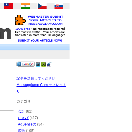
記事を送信してください
Messaggiamo.Com ディレクト
リ
カテゴリ
会計
(82)
にきび
(417)
AdSenseの
(34)
広告
(195)