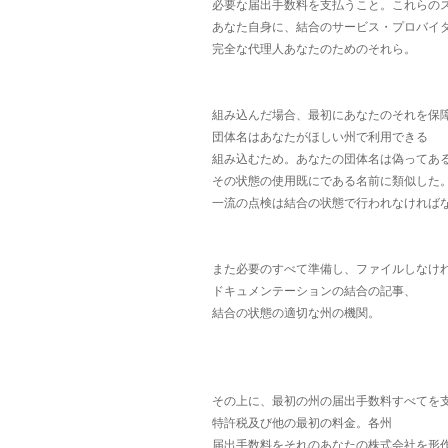
必要な届出手数料を支払うこと。これらの
あなた自身に、結合のサービス・プロバイ
完全な代理人あなたのためのそれら。
組み込んだ場合、最初にあなたのそれを保
団体名はあなたがほしい州で利用できる
組み込むため。あなたの団体名は偽ってあ
その状態の使用既にである名前に類似した
一流の点検は結合の状態で行われなければ
また必要のすべて準備し、ファイルしなけ
ドキュメンテーションの結合の記事、
結合の状態の適切な州の機関。
その上に、最初の州の届出手数料すべてを
特許税及び他の最初の料金。各州
届出手数料をそれのあなたの株式会社を形