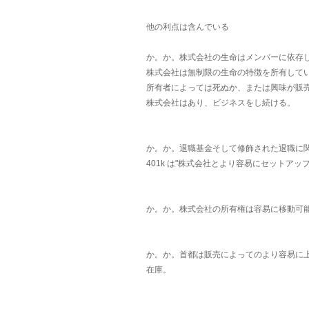
他の利点は含んでいる
か。か。株式会社の生命はメンバーに依存
株式会社は無制限の生命の特徴を所有して
所有者によっては死ぬか、または興味が販
株式会社はあり、ビジネスをし続ける。
か。か。退職基金そして修飾された退職に関
401k は"株式会社とより容易にセットア
か。か。株式会社の所有権は容易に移動可
か。か。首都は販売によってのより容易に
在庫。