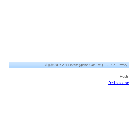
著作権 2006-2011 Messaggiamo.Com -
サイトマップ
-
Privacy
Hosti
Dedicated se