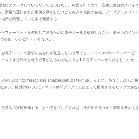
習慣にスタックしているなってはいけない。格言が行くので、変化は生命のスパイス
る。満足な運転された場所を動かしたりひらめきを複数の会社、プロダクトをリスト
の場所と関連している本は満足する。
いたフォーマットを使用して送るために電子メールを構成しなさい。事実上のインタ
よって始め、いかに行くか見なさい。
電子メールの要求をあなたが見直したいと思うソフトウェアのbeta/full のコピ
テストする時間を使う必要があるのでちょうど1-2 電子メールから始まり、いかに
ための Goto
http://associates.amazon.com
及びsignup 。そして、あなたが読んだ
を書きなさい。検討の終わりにアマゾン仲間プログラムによって提供されるリンクのあな
れた考えの実験推薦する。すべてを正しくすれば、その結果それから増加するとあな