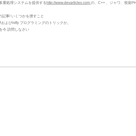
多重処理システムを提供する
http://www.devarticles.com
の、C++ 、ジャワ、視覚PH
の記事! いくつかを捜すこと
よびnitfy プログラミングのトリックか。
を今
訪問しなさい