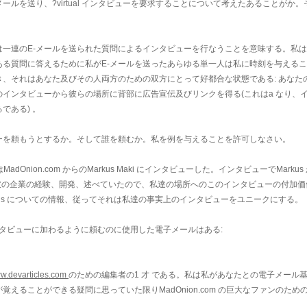
ールを送り、?virtual インタビューを要求することについて考えたあることがか。
は一連のE-メールを送られた質問によるインタビューを行なうことを意味する。私
ある質問に答えるために私がE-メールを送ったあらゆる単一人は私に時刻を与える
、それはあなた及びその人両方のための双方にとって好都合な状態である: あなた
インタビューから彼らの場所に背部に広告宣伝及びリンクを得る(これはa なり、
である) 。
ーを頼もうとするか。そして誰を頼むか。私を例を与えることを許可しなさい。
つはMadOnion.com からのMarkus Maki にインタビューした。インタビューでMarku
ズの彼の企業の経験、開発、述べていたので、私達の場所へのこのインタビューの付加
Markus についての情報、従ってそれは私達の事実上のインタビューをユニークにする。
のインタビューに加わるように頼むのに使用した電子メールはある:
ww.devarticles.com
のための編集者の1 才
である。私は私があなたとの電子メール
えることができる疑問に思っていた限りMadOnion.com の巨大なファンのため