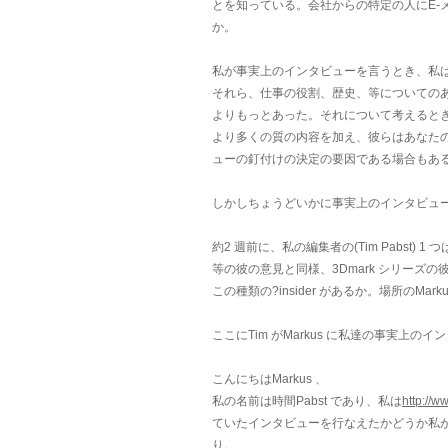
とを知っている。会社からの特定の人にE-メ
か。
私が事実上のインタビューを言うとき、私
それら、仕事の役割、歴史、等についての
よりもっとあった。それについて考えるとき
より多くの質の内容を加え、彼らはあなたの
ューの釘付けの決定の要因である場合もある
しかしちょうどいかに事実上のインタビュ
約2 週前に、私の編集者の(Tim Pabst) 1 
等の彼の意見と同様、3Dmark シリー
この種類の?insider があるか。場所の
ここにTim がMarkus に私達の事実上
こんにちはMarkus 、
私の名前は時間Pabst であり、私は
http://w
ていたインタビューを行なえたかどうか私が覚
り。