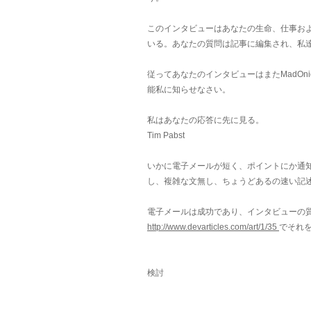
このインタビューはあなたの生命、仕事お
いる。あなたの質問は記事に編集され、私
従ってあなたのインタビューはまたMadOn
能私に知らせなさい。
私はあなたの応答に先に見る。
Tim Pabst
いかに電子メールが短く、ポイントにか通知
し、複雑な文無し、ちょうどあるの速い記
電子メールは成功であり、インタビューの質
http://www.devarticles.com/art/1/35
でそれ
検討