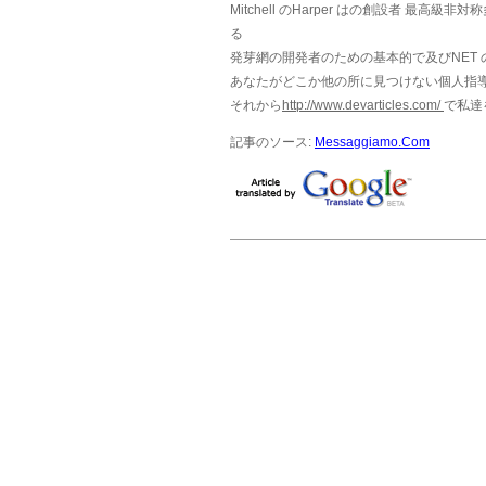
Mitchell のHarper はの創設者
最高級非対称
る
発芽網の開発者のための基本的で及びNET 
あなたがどこか他の所に見つけない個人指導お
それから
http://www.devarticles.com/
で私達
記事のソース:
Messaggiamo.Com