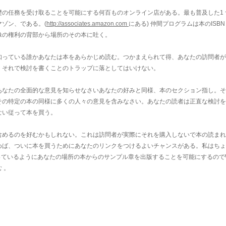
の任務を受け取ることを可能にする何百ものオンライン店がある。最も普及した1 
マゾン、である。(
http://associates.amazon.com
にある)
仲間プログラムは本のISBN
像の権利の背部から場所のその本に吐く。
知っている誰かあなたは本をあらかじめ読む。つかまえられて得、あなたの訪問者が
、それで検討を書くことのトラップに落としてはいけない。
あなたの全面的な意見を知らせなさいあなたの好みと同様、本のセクション指し。そ
その特定の本の同様に多くの人々の意見を含みなさい。あなたの読者は正直な検討を
ない従って本を買う。
含めるのを好むかもしれない。これは訪問者が実際にそれを購入しないで本の読まれ
めば、ついに本を買うためにあなたのリンクをつけるよいチャンスがある。私はちょ
っているようにあなたの場所の本からのサンプル章を出版することを可能にするのでWr
む
。