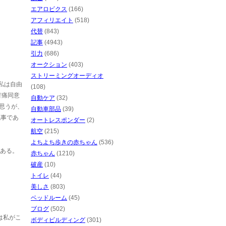
エアロビクス
(166)
アフィリエイト
(518)
代替
(843)
記事
(4943)
引力
(686)
オークション
(403)
ストリーミングオーディオ
ら私は自由
(108)
苦痛同意
自動ケア
(32)
思うが、
自動車部品
(39)
記事であ
オートレスポンダー
(2)
航空
(215)
よちよち歩きの赤ちゃん
(536)
がある。
赤ちゃん
(1210)
破産
(10)
トイレ
(44)
美しさ
(803)
ベッドルーム
(45)
ブログ
(502)
は私がこ
ボディビルディング
(301)