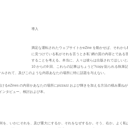
導入
満足な運転されたウェブサイトかeZine を動かせば、それか
に見つけている私がそれを言うとき私' 網の質の内容とである
することを考える。本当に、人々は彼らは出版されてほしいと
10 からの9 回、これらの記事はちょうど?copy 貼られる執筆
クルされて、及びこのような内容あなたの場所に特に話題を与えない。
eZines の内容かあなたの場所にpizzazz および輝きを加える方法の積み重ね
 インタビュー、検討および本。
る何を、いかにそれを、及び重大にするか、それをなぜするか。そう、右か。よく私