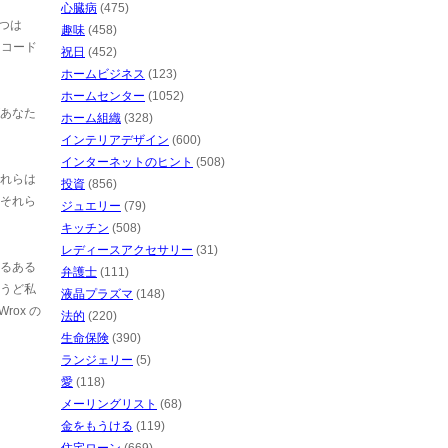
心臓病
(475)
つは
趣味
(458)
 コード
祝日
(452)
ホームビジネス
(123)
ホームセンター
(1052)
あなた
ホーム組織
(328)
インテリアデザイン
(600)
インターネットのヒント
(508)
れらは
投資
(856)
それら
ジュエリー
(79)
キッチン
(508)
レディースアクセサリー
(31)
るある
弁護士
(111)
うど私
液晶プラズマ
(148)
ox の
法的
(220)
生命保険
(390)
ランジェリー
(5)
愛
(118)
メーリングリスト
(68)
金をもうける
(119)