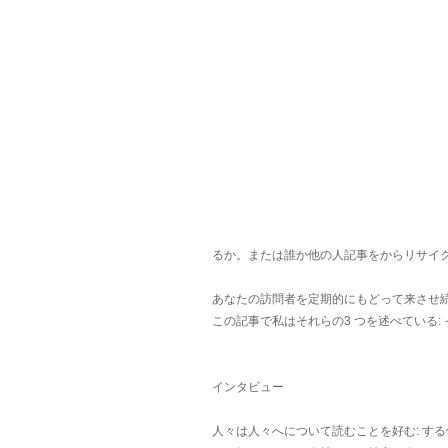
るか。または誰か他の人記事をからリサイ
あなたの訪問者を定期的にもどって来させ続ける
この記事で私はそれらの3 つを述べている:
インタビュー
人々は人々へについて読むことを好む: す