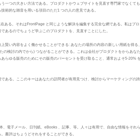
もう一つの大きい方法である。プロダクトかウェブサイトを見直す専門家でなくても
技術的な雑音を用いる項目のただ1 つの人の意見である。
現在ある。それはFrontPage と同じような解決を編集する完全な網である。私はプ
者であるのでちょうど学ぶこのプロダクトを、見直すことにした。
上賢い内容をよく働かせることができる: あなたの場所の内容の新しい用紙を得る
あなたの検討の内でから) つながることができる。これは会社がプロダクトをからあな
あらゆる販売のためにその販売のパーセントを受け取ること、通常およそ5-20% 
態である。ここのキーはあなたの訪問者が有用見つけ、検討からマーケティングの誇
。
本、電子メール、日刊紙、eBooks 、記事、等。人々は有用で、自由な情報をそれ
る。書評はちょうどそれをすることができる。