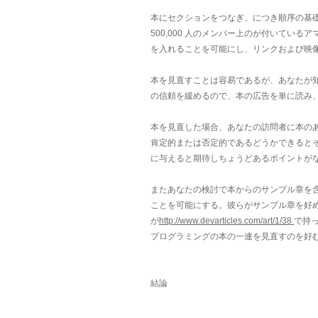
本にセクションをつなぎ、につき順序の基礎
500,000 人のメンバー上のが付いているア
を入れることを可能にし、リンクおよび映
本を見直すことは容易であるが、あなたが
の信頼を緩めるので、本の広告を単に読み
本を見直した場合、あなたの訪問者に本の
肯定的または否定的であるどうかできると
に与えると期待しちょうどあるポイントが
またあなたの検討で本からのサンプル章を
ことを可能にする。彼らがサンプル章を好
が
http://www.devarticles.com/art/1/38
で持
プログラミングの本の一連を見直すのを好
結論