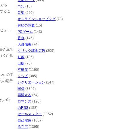
住宅ローン
(669)
であ
mp3
(13)
するこ
音楽
(520)
オンラインショッピング
(78)
有給の調査
(15)
ビュー
PCゲーム
(143)
香水
(146)
人身傷害
(74)
ー書き立て
クリック課金広告
(309)
行くか見
妊娠
(186)
出版
(75)
不動産
(1190)
幾つかの本
レシピ
(385)
たの場所
レクリエーション
(147)
関係
(3346)
再開する
(54)
たの訪
ロマンス
(126)
のRSS
(158)
セールスレター
(1152)
自己雇用
(1887)
徐在応
(1395)