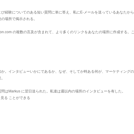
よび経験についてのある短い質問に単に答え、私にE-メールを送っているあなたか
達の場所で掲示される。
ion.com の複数の言及が含まれて、より多くのリンクをあなたの場所に作成する。
か。インタビューいかにであるか、なぜ、そしてか時ある何が、マーケティングのgo
述。
問はMarkus に翌日送られた。私達は週以内の場所のインタビューを有した。
を見る
ことができる