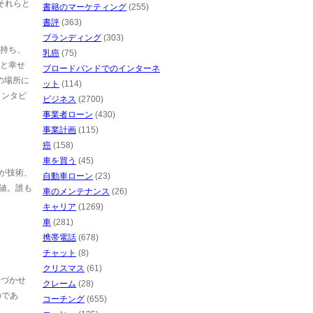
それらと
書籍のマーケティング
(255)
書評
(363)
ブランディング
(303)
は持ち、
乳癌
(75)
こと幸せ
ブロードバンドでのインターネ
の場所に
ット
(114)
インタビ
ビジネス
(2700)
事業者ローン
(430)
事業計画
(115)
癌
(158)
車を買う
(45)
s が技術、
自動車ローン
(23)
価値。誰も
車のメンテナンス
(26)
キャリア
(1269)
車
(281)
携帯電話
(678)
チャット
(8)
クリスマス
(61)
基づかせ
クレーム
(28)
のであ
コーチング
(655)