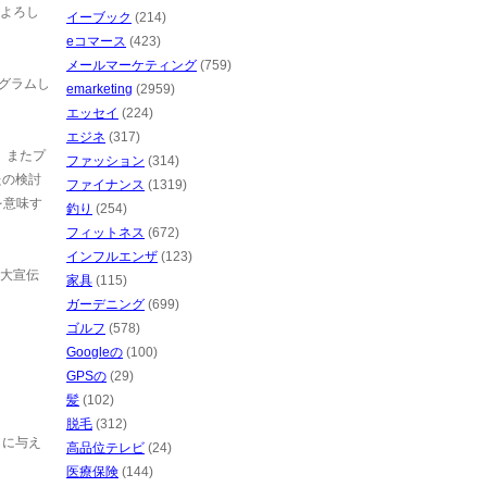
よろし
イーブック
(214)
eコマース
(423)
メールマーケティング
(759)
ログラムし
emarketing
(2959)
エッセイ
(224)
エジネ
(317)
、またプ
ファッション
(314)
たの検討
ファイナンス
(1319)
を意味す
釣り
(254)
フィットネス
(672)
インフルエンザ
(123)
大宣伝
家具
(115)
ガーデニング
(699)
ゴルフ
(578)
Googleの
(100)
GPSの
(29)
髪
(102)
脱毛
(312)
らに与え
高品位テレビ
(24)
医療保険
(144)