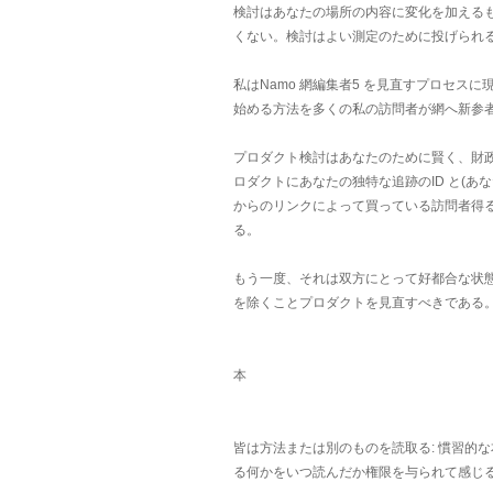
検討はあなたの場所の内容に変化を加える
くない。検討はよい測定のために投げられる
私はNamo 網編集者5 を見直すプロセスに
始める方法を多くの私の訪問者が網へ新参
プロダクト検討はあなたのために賢く、財政
ロダクトにあなたの独特な追跡のID と(
からのリンクによって買っている訪問者得る
る。
もう一度、それは双方にとって好都合な状
を除くことプロダクトを見直すべきである
本
皆は方法または別のものを読取る: 慣習的な
る何かをいつ読んだか権限を与られて感じ