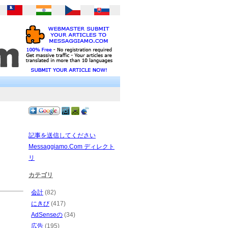
記事を送信してください
Messaggiamo.Com ディレクト
リ
カテゴリ
会計
(82)
にきび
(417)
AdSenseの
(34)
広告
(195)