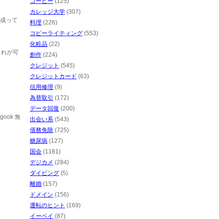
コーヒー
(125)
カレッジ大学
(307)
ら成って
料理
(226)
コピーライティング
(553)
化粧品
(22)
これが可
創作
(224)
クレジット
(545)
クレジットカード
(63)
信用修理
(9)
為替取引
(172)
データ回復
(200)
ok 無
出会い系
(543)
債務免除
(725)
糖尿病
(127)
国会
(1181)
デジカメ
(284)
ダイビング
(5)
離婚
(157)
ドメイン
(156)
運転のヒント
(169)
イーベイ
(87)