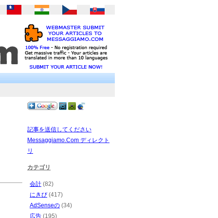
記事を送信してください
Messaggiamo.Com ディレクト
リ
カテゴリ
会計
(82)
にきび
(417)
AdSenseの
(34)
広告
(195)