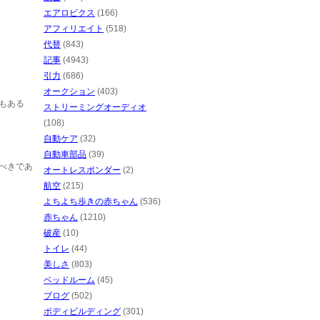
エアロビクス
(166)
アフィリエイト
(518)
代替
(843)
記事
(4943)
引力
(686)
オークション
(403)
もある
ストリーミングオーディオ
(108)
自動ケア
(32)
自動車部品
(39)
べきであ
オートレスポンダー
(2)
航空
(215)
よちよち歩きの赤ちゃん
(536)
赤ちゃん
(1210)
破産
(10)
トイレ
(44)
美しさ
(803)
ベッドルーム
(45)
ブログ
(502)
ボディビルディング
(301)