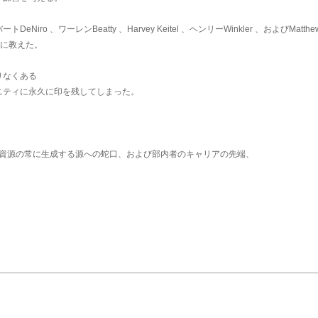
DeNiro 、ワーレンBeatty 、Harvey Keitel 、ヘンリーWinkler 、およびMatthe
うに教えた。
りなくある
ニティに永久に印を残してしまった。
、資源の常に生成する源への蛇口、および部内者のキャリアの先端、