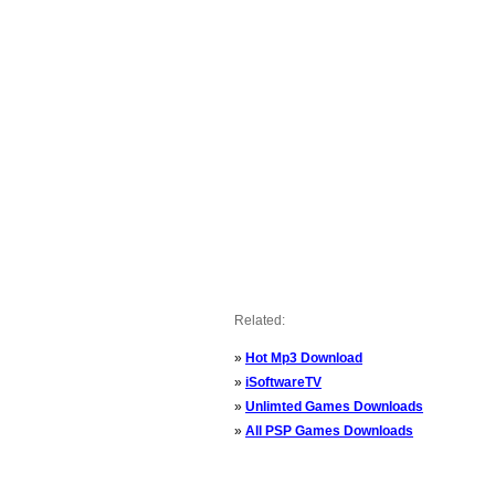
Related:
»
Hot Mp3 Download
»
iSoftwareTV
»
Unlimted Games Downloads
»
All PSP Games Downloads