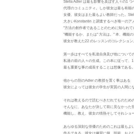
Stella Adler は最も影響を及ぼす人々の1 
代理のコミュニティ。しか彼女は最も有能の
女優、彼女はまた最もよい教師だった。Stella 
大きいKonstantin と調査するべき唯一
"方法の創作者であることのために知られているSta
"機能するか、または" 方法は。" 本、機能の
彼女が教えた22 のレッスンのコレクション
第一歩はすべてを私達自身及び他について
私達の前の人々の生成。この本に従って、1
最も重要な事の成長することは想像である
他からの別のAdler の教授を置く事はある
彼女によっては彼女の学生が実質の人間に
それは教えるので読むべきだれでものため
そんなに、あなたが決して前に見なかった
機能し、教え、彼女の情熱そしてそれショ
あらゆる深刻な俳優のためのこれは最もよい
作るできる。彼女は練習に例、技術、およ