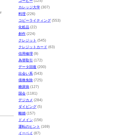
コーヒー
(125)
カレッジ大学
(307)
w
料理
(226)
コピーライティング
(553)
化粧品
(22)
創作
(224)
クレジット
(545)
クレジットカード
(63)
信用修理
(9)
為替取引
(172)
データ回復
(200)
出会い系
(543)
債務免除
(725)
糖尿病
(127)
国会
(1181)
デジカメ
(284)
ダイビング
(5)
離婚
(157)
ドメイン
(156)
運転のヒント
(169)
イーベイ
(87)