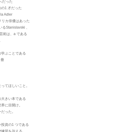
つへだった
の1 才だった
Adler
のアメリカ俳優はあった
nislavski 、
芸術は、a である
。
の学ぶことである
 冊
。
なってほしいこと。
の大きい本である
世界に目開け。
ーだった。
投資の1 つである
び練習を与える。