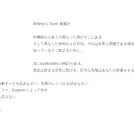
Brittney L Dunn 著書評
約機能から多くの異なった源がそこにある
そして異なった技術および方法。それは非常に困難である場合
知っているどこ始まるために。
次にbook/video の検討がある、
意志は始まる非常に助ける。巨大な先端はあなたの読書をする
演劇すべてを読みなさい。古典のいくつかを試みなさい、
ー、Eugene によって示す
また広げない
い。