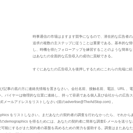
時事通信の市場はますます競争になるので、潜在的な広告者の
追求の複数の主ステップに従うことは重要である。基本的な情
し、時機を得たフォローアップを練習することのような簡単な
はあなたの全面的な広告収入の成功に貢献できる。
すぐにあなたの広告収入を後押しするためにこれらの先端に続
および記事の底の方に連絡先情報を置きなさい。会社名前、接触名前、電話、URL 、
い。バイヤーは物理的な位置に連絡し、持って容易である個人及び会社からの広告ス
アドレスをリストしなさい(前のadvertise@TheAdStop.com) 。
ographics をリストしなさい。まだあなたの契約者の調査を行わなかったら、それから
emographics を得るためには、あなたの契約者に簡単な調査E-メールを送り
だ可能にするがまた契約者の基盤を高めるための努力を援助する。調査はまたあなた