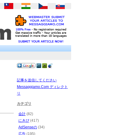
記事を送信してください
Messaggiamo.Com ディレクト
リ
カテゴリ
会計
(82)
にきび
(417)
AdSenseの
(34)
広告
(195)