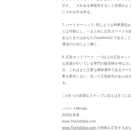
示す。、それある再販売すること容易がよ
にそれを作る作る。
7. パートナーシップ- 同じような時事通
とは可能にし、一まとめに広告スペースを
あなたまたはあなたのpartner(s) であ
通信のためによく働く。
8. 広告ネットワーク- 一つ以上の広告
な資源が付いている専門の販売陣を得なさ
分。これはまた主要な興味通常であるマー
事を要求しない、従って広告販売があらゆ
る。
この8 つの容易なステップに従えばすぐに
ハワードMinsky
共同出資者
www.TheAdStop.com
www.TheAdStop.com
の情報を広告するあ