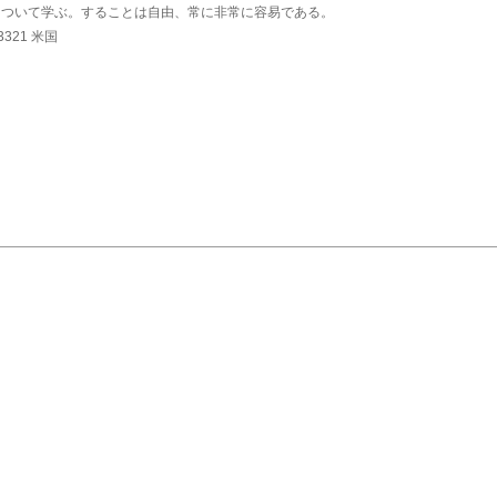
の供物について学ぶ。することは自由、常に非常に容易である。
3321 米国