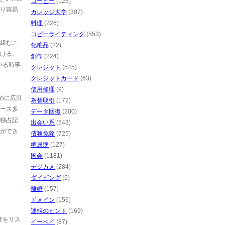
コーヒー
(125)
り容易
カレッジ大学
(307)
料理
(226)
コピーライティング
(553)
。組むこ
化粧品
(22)
ける。
創作
(224)
ている時事
クレジット
(545)
クレジットカード
(63)
信用修理
(9)
めに広汎
為替取引
(172)
ース多
データ回復
(200)
独占記
出会い系
(543)
ができ
債務免除
(725)
糖尿病
(127)
国会
(1181)
デジカメ
(284)
ダイビング
(5)
離婚
(157)
ドメイン
(156)
運転のヒント
(169)
者をリス
イーベイ
(87)