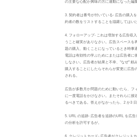
の主要な心配か興味の方に連動になった編
3. 契約者は番号が付いている- 広告の
約者の数をリストすることを躊躇してはい
4. フォローアップ- これは増加する広告
うこと確実がありなさい。広告スペースを再
題の購入、動くことになっているとき時事
電話は有効性の学ぶためにまたは広告者に
しなさい。広告者が結果と不幸、"なぜ" 
購入することにしたらそれらが変更に広告
される。
広告が多数月か問題のために動いたら、フィ
に一度電話をかけなさい。またそれらに接
るべきである。答えがなかったら、2 か3
5. URL の追跡- 広告者を追跡のUR
の分析を許可するが。
6. クレジットカード- 広告者がクレジ