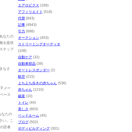
エアロビクス
(166)
アフィリエイト
(518)
代替
(843)
記事
(4943)
引力
(686)
あなたの
オークション
(403)
報を提供
ストリーミングオーディオ
ステップ
(108)
自動ケア
(32)
自動車部品
(39)
きなさ
オートレスポンダー
(2)
航空
(215)
よちよち歩きの赤ちゃん
(536)
電子メー
赤ちゃん
(1210)
ペース
破産
(10)
トイレ
(44)
美しさ
(803)
あなたの
ベッドルーム
(45)
なさい。こ
ブログ
(502)
の読者
ボディビルディング
(301)