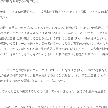
集の内容を開発するのを助ける。
購入を考慮するとき数は重要である。成長率の平均月例パーセントと同様、あなたの時事
けない。
収入の最も貴重なステップの1 つであるかもしれない。販売の後で、あなたの広告者と
販売することはたくさん容易より見つける新しい広告のバイヤーはである。動く広告
通信が広告者に思い出させることを出かける前日に広告者にE-メールを送りなさい
後広告の操業E-メールを送った。広告者が幸せ、より長い言葉のための点のそれら
頼み、次にそれらを割引かれた率で別の広告を買うために励ましなさい。広告者が別
のコピーを撮ることをことを確かめなさい。広告の有効性は頻繁に広告のコピー自体
ードバックを頼む広告者ウィークリーにE-メールを送りなさい。1 月につきあなた
近の更新の時間を知らせ、操業を更新するように試みるように、常に広告者にE-メ
 日後で呼び、終わる電話を販売することを試みなさい。
L を広告してあったことを確認するために作成してもらい含まれた、広告の配置から達成さ
ットカードが付いている広告スペースを購入するようにしなさい。それは安価、専門組織