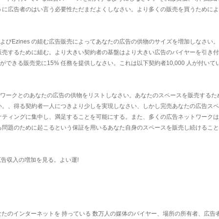
うに広告者のはい言う必要性ただまだよくしなさい。より多くの販売を買うためによ
信およびEzines の組む広告販売によってあなたの広告の供物のサイズを増加しなさい
販売するために組む。より大きい契約者の基盤はより大きい広告のバイヤーを引き付
ることができる販売党に15% 任務を提供しなさい。これは以下契約者10,000 人が付い
ネットワークとのあなたの広告の供物をリストしなさい。あなたのスペースを販売するた
い。、得る契約者一人につきより少しを実現しなさい、しかし完売あなたの広告スペ
ケティングに集中し、満足することを可能にする。また、多くの広告ネットワークは
る問題のために起こるという保証を用いるあなた自身のスペースを販売し続けること
広告収入の増加を見る。よい運!
なたのインターネットを
持っている 数万人の媒体のバイヤー、場所の所有者、広告