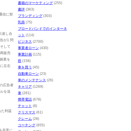
書籍のマーケティング
(255)
書評
(363)
通信に契
ブランディング
(303)
乳癌
(75)
ブロードバンドでのインターネ
伝達し合
ット
(114)
が1 問
ビジネス
(2700)
。そして
事業者ローン
(430)
を再販売
事業計画
(115)
の操業を
癌
(158)
に左右
車を買う
(45)
自動車ローン
(23)
車のメンテナンス
(26)
の広告者
キャリア
(1269)
ールを送
車
(281)
携帯電話
(678)
チャット
(8)
れた利益
クリスマス
(61)
クレーム
(28)
コーチング
(655)
を非常に