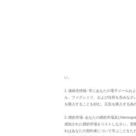
い。
1. 連絡先情報- 常にあなたの電子メール
ル、ファクシミリ、および住所を含みなさ
を購入することを好む。広告を購入する為のEメール
2. 標的市場- あなたの標的市場及びdem
感知された標的市場をリストしなさい。実際のd
れはあなたの契約者について学ぶことをた