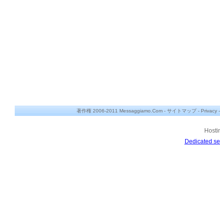
著作権 2006-2011 Messaggiamo.Com -
サイトマップ
-
Privacy
Hosti
Dedicated se