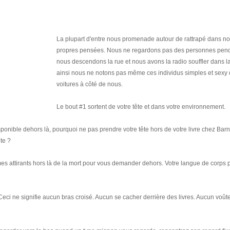
La plupart d'entre nous promenade autour de rattrapé dans n
propres pensées. Nous ne regardons pas des personnes pen
nous descendons la rue et nous avons la radio souffler dans la
ainsi nous ne notons pas même ces individus simples et sexy 
voitures à côté de nous.
Le bout #1 sortent de votre tête et dans votre environnement.
isponible dehors là, pourquoi ne pas prendre votre tête hors de votre livre chez Barn
ote ?
 attirants hors là de la mort pour vous demander dehors. Votre langue de corps p
Ceci ne signifie aucun bras croisé. Aucun se cacher derrière des livres. Aucun voût