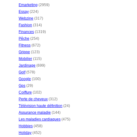
Emarketing
(2959)
Essay
(224)
Webzine
(317)
Fashion
(314)
Finances
(1319)
Pêche
(254)
Fitness
(672)
Grippe
(123)
Mobilier
(115)
Jardinage
(699)
Golf
(578)
Google
(100)
Gps
(29)
Coiffure
(102)
Perte de cheveux
(312)
Télévision haute définition
(24)
Assurance maladie
(144)
Les maladies cardiaques
(475)
Hobbies
(458)
Holiday
(452)