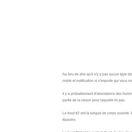
Au lieu de dire qu'il n'y a pas aucun type d
noble et notification si n'importe qui vous n
Il y a probablement d'abondance des hommes
partie de la raison pour laquelle ils pas .
Le bout #2 ont la langue de corps ouverte. 
épaules.