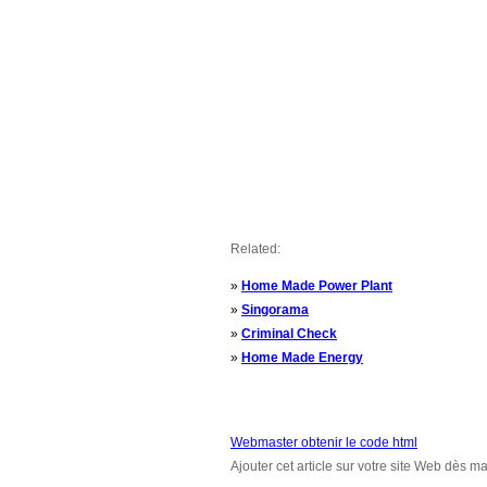
Related:
»
Home Made Power Plant
»
Singorama
»
Criminal Check
»
Home Made Energy
Webmaster obtenir le code html
Ajouter cet article sur votre site Web dès m