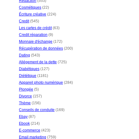
Rédaction
(553)
Cosmétiques
(22)
Écriture créative
(224)
Credit
(545)
Les cartes de crédit
(63)
Credit réparation
(9)
Monnaie d'échange
(172)
Récupération de données
(200)
Dating
(543)
Allégement de la dette
(725)
Diabétiques
(127)
Diététique
(1181)
Appareil photo numérique
(284)
Plongée
(5)
Divorce
(157)
Thème
(156)
Conseils de conduite
(169)
Ebay
(87)
Ebook
(214)
E-commerce
(423)
Email marketing
(759)