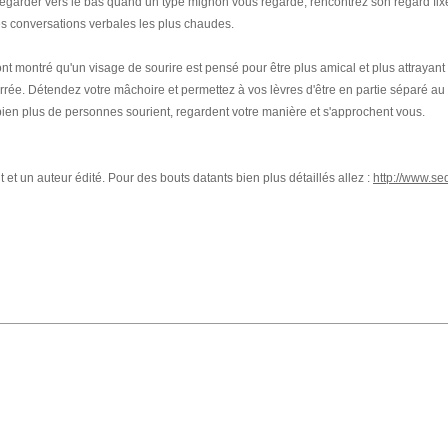
e regarder vers le bas quand un type mignon vous regarde, rencontrez son regard fix
les conversations verbales les plus chaudes.
t montré qu'un visage de sourire est pensé pour être plus amical et plus attrayant
rrée. Détendez votre mâchoire et permettez à vos lèvres d'être en partie séparé au
ien plus de personnes sourient, regardent votre manière et s'approchent vous.
 et un auteur édité. Pour des bouts datants bien plus détaillés allez :
http://www.se