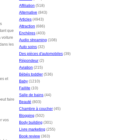
Affiliation
(518)
Alternative
(843)
Articles
(4943)
os
Attraction
(686)
dant que
Enchères
(403)
 voiture
Audio streaming
(108)
dans les
Auto soins
(32)
Des pièces d'automobiles
(39)
Répondeur
(2)
Aviation
(215)
Bébés toddler
(536)
es et
Baby
(1210)
Faillite
(10)
Salle de bains
(44)
eut faire
Beauté
(803)
Chambre à coucher
(45)
Blogging
(502)
er vos
Body building
(301)
Livre marketing
(255)
Book review
(363)