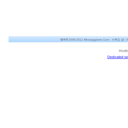
쀀삑ꂌ 2006-2011 Messaggiamo.Com -
사쁴킸 냵
-
P
Hosti
Dedicated se