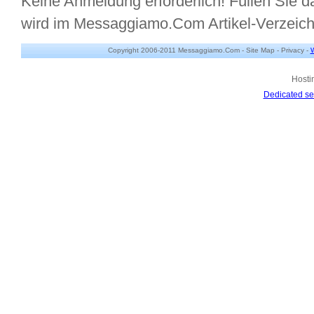
Keine Anmeldung erforderlich! Füllen Sie da
wird im Messaggiamo.Com Artikel-Verzeic
Copyright 2006-2011 Messaggiamo.Com -
Site Map
-
Privacy
-
W
Hosti
Dedicated se