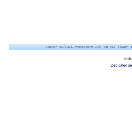
Copyright 2006-2011 Messaggiamo.Com -
Site Map
-
Privacy
-
W
Hosti
Dedicated se