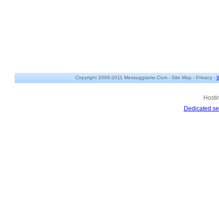
Copyright 2006-2011 Messaggiamo.Com -
Site Map
-
Privacy
-
W
Hosti
Dedicated se