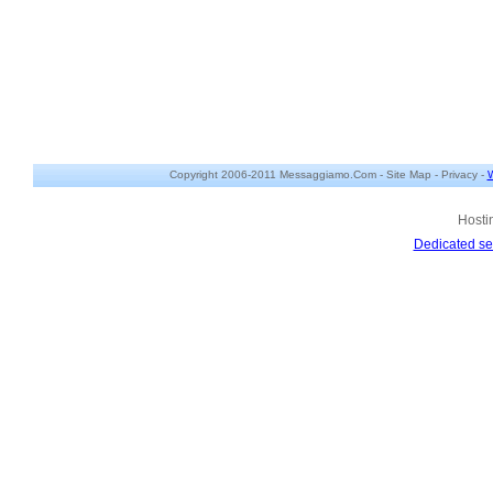
Copyright 2006-2011 Messaggiamo.Com -
Site Map
-
Privacy
-
W
Hosti
Dedicated se