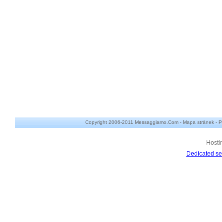
Copyright 2006-2011 Messaggiamo.Com -
Mapa stránek
-
P
Hosti
Dedicated se