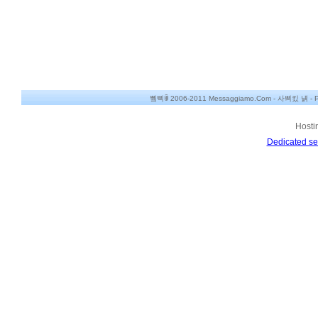
쀀삑ꂌ 2006-2011 Messaggiamo.Com -
사쁴킸 냵
-
P
Hosti
Dedicated se