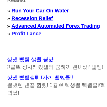
Related:
»
Run Your Car On Water
»
Recession Relief
»
Advanced Automated Forex Trading
»
Profit Lance
샹냈 삤퀰 삻쁄 쁔냜
ꃀ큘쁘 샹사쁴킸샐쁴 뀸쀜끼 삔ꀀ 샀ꀈ 냹삥!
샹냈 삤퀰샐ꂌ ꀰ사끼 쀜삜큘ꀰ
쁄냈삔 냱끝 큄쀘! ꃀ큘쁘 삑생쁄 삑쀱큘ꃠ쁴 뀸
킠났!