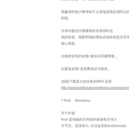
我赢得的每少量津贴不公道地是我必须时运
回报。
没有问题也许跟随我的名望或时运,
我的价值、我家和我的朋友必须依然是在非
核心我是。
比物质富有的改善I 被信任和被尊敬, 。
比鲨鱼改善I 是海豚游泳与鲨鱼, 。
(您能下载卖主的信条的MP3 这里:
http://www.bettersalesrightnow.com/creed.
? Rick ・Beneteau
关于作者:
Rick 是突破的共同创作家做每天伟大
天节目。读强有力, 生活改变的testimonials