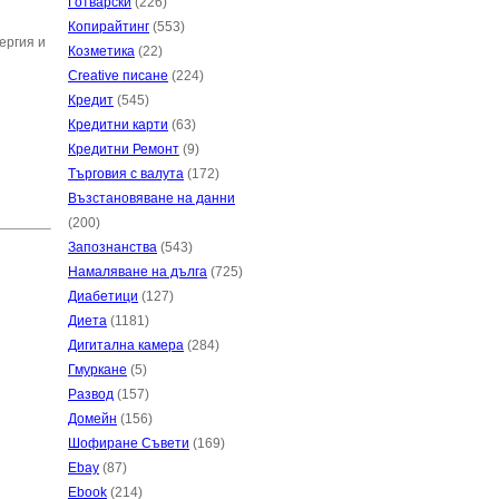
Готварски
(226)
Копирайтинг
(553)
ергия и
Козметика
(22)
Creative писане
(224)
Кредит
(545)
Кредитни карти
(63)
Кредитни Ремонт
(9)
Търговия с валута
(172)
Възстановяване на данни
(200)
Запознанства
(543)
Намаляване на дълга
(725)
Диабетици
(127)
Диета
(1181)
Дигитална камера
(284)
Гмуркане
(5)
Развод
(157)
Домейн
(156)
Шофиране Съвети
(169)
Ebay
(87)
Ebook
(214)