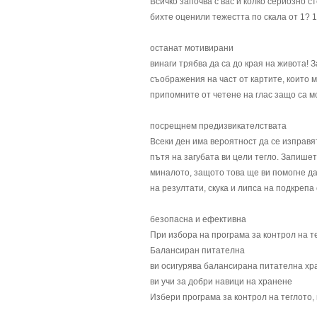
Всичко започва с вас и колко сериозно с
бихте оценили тежестта по скала от 1? 
останат мотивирани
винаги трябва да са до края на живота! 
съображения на част от картите, които м
припомните от четене на глас защо са мо
посрещнем предизвикателствата
Всеки ден има вероятност да се изправя
пътя на загубата ви цели тегло. Запишет
миналото, защото това ще ви помогне да
на резултати, скука и липса на подкрепа
безопасна и ефективна
При избора на програма за контрол на т
Балансиран питателна
ви осигурява балансирана питателна хр
ви учи за добри навици на хранене
Избери програма за контрол на теглото, 