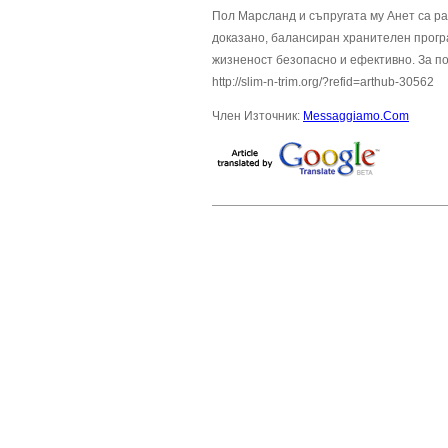
Пол Марсланд и съпругата му Анет са ра
доказано, балансиран хранителен програ
жизненост безопасно и ефективно. За п
http://slim-n-trim.org/?refid=arthub-30562
Член Източник:
Messaggiamo.Com