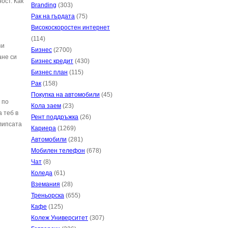
ост. Как
Branding
(303)
Рак на гърдата
(75)
Високоскоростен интернет
(114)
зи
Бизнес
(2700)
ане си
Бизнес кредит
(430)
Бизнес план
(115)
Рак
(158)
Покупка на автомобили
(45)
 по
Кола заем
(23)
 теб в
Рент поддръжка
(26)
 липсата
Кариера
(1269)
Автомобили
(281)
Мобилен телефон
(678)
Чат
(8)
Коледа
(61)
Вземания
(28)
Треньорска
(655)
Кафе
(125)
Колеж Университет
(307)