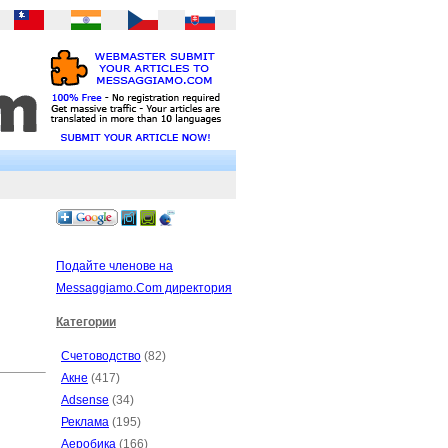
Подайте членове на
Messaggiamo.Com директория
Категории
Счетоводство
(82)
Акне
(417)
Adsense
(34)
Реклама
(195)
Аеробика
(166)