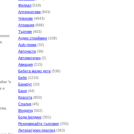
Филиал
(518)
Алтернатива
(843)
Членове
(4943)
Атракция
(686)
Търгове
(403)
тронен
Аудио стрийминг
(108)
 А
Auto грижи
(32)
Авточасти
(39)
Автоматичен
(2)
Авиация
(215)
Бебета малко дете
(536)
Бебе
(1210)
айки "и
Банкрут
(10)
е е
Баня
(44)
Красота
(803)
Спалня
(45)
ова,
Blogging
(502)
Боди билдинг
(301)
Резервирайте търговия
(255)
Литературен преглед
(363)