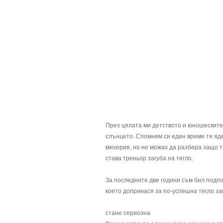
През цялата ми детството и юношеските
слънцето. Спомням си един време тя яде
мизерия, но не можах да разбера защо то
става треньор загуба на тегло.
За последните две години съм бил подпом
което допринася за по-успешна тегло за
стане сериозна