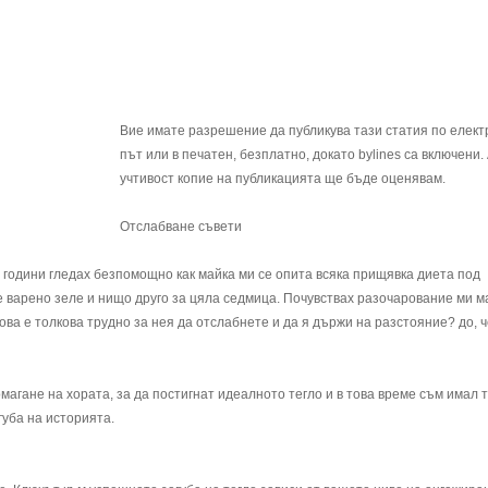
Вие имате разрешение да публикува тази статия по елек
път или в печатен, безплатно, докато bylines са включени.
учтивост копие на публикацията ще бъде оценявам.
Отслабване съвети
 години гледах безпомощно как майка ми се опита всяка прищявка диета под
 варено зеле и нищо друго за цяла седмица. Почувствах разочарование ми м
ва е толкова трудно за нея да отслабнете и да я държи на разстояние? до, ч
агане на хората, за да постигнат идеалното тегло и в това време съм имал т
губа на историята.