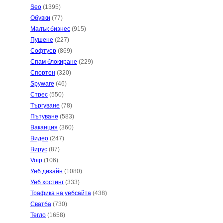
Seo
(1395)
Обувки
(77)
Малък бизнес
(915)
Пушене
(227)
Софтуер
(869)
Спам блокиране
(229)
Спортен
(320)
Spyware
(46)
Стрес
(550)
Търгуване
(78)
Пътуване
(583)
Ваканция
(360)
Видео
(247)
Вирус
(87)
Voip
(106)
Уеб дизайн
(1080)
Уеб хостинг
(333)
Трафика на уебсайта
(438)
Сватба
(730)
Тегло
(1658)