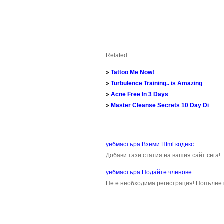
Related:
»
Tattoo Me Now!
»
Turbulence Training.. is Amazing
»
Acne Free In 3 Days
»
Master Cleanse Secrets 10 Day Di
уебмастъра Вземи Html кодекс
Добави тази статия на вашия сайт сега!
уебмастъра Подайте членове
Не е необходима регистрация! Попълнет