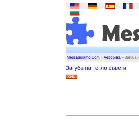
Messaggiamo.Com
»
Аеробика
» Загуба 
Загуба на тегло съвети