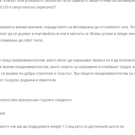
те. Ключът към успешното загуба на тегло зависи от вашето ниво на ангажиран
10 (10 е смъртоносно сериозно)?
Запишете всички причини, поради които са мотивирани да отслабнете сега. Те
огат да се държат в портфейла си или в чантата си. Всяка сутрин и преди ляг
тивирани да губят тегло.
т пред предизвикателства, които могат да нарушават фокуса си и да получите
е всички предизвикателства, които знаете са направили отслабване трудно за
 се развие по-добра стратегия и този път. Три общите предизвикателства са
 от съпрузи, роднини и приятели.
еглото бих препоръчал търсите следното:
ана
която учи как да поддържате weighr т След като са достигнали целта си.