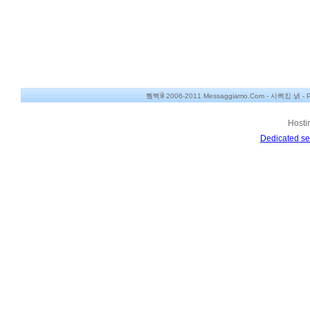
쀀삑ꂌ 2006-2011 Messaggiamo.Com -
사쁴킸 냵
-
P
Hosti
Dedicated se