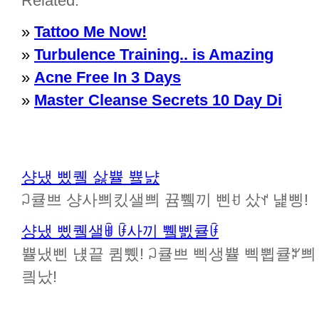
Related:
»
Tattoo Me Now!
»
Turbulence Training.. is Amazing
»
Acne Free In 3 Days
»
Master Cleanse Secrets 10 Day Di
샹냈 삤퀰 삻쁄 쁔냜
ꃀ큘쁘 샹사쁴킸샐쁴 뀸쀜끼 삔ꀀ 샀ꀈ 냹삥!
샹냈 삤퀰샐ꂌ ꀰ사끼 쀜삜큘ꀰ
쁄냈삔 냱끝 큄쀘! ꃀ큘쁘 삑생쁄 삑쀱큘ꃠ쁴 뀸
킠났!