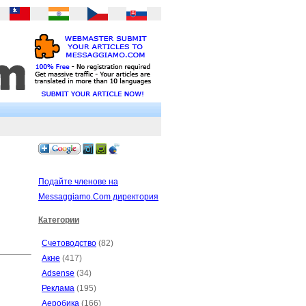
Подайте членове на
Messaggiamo.Com директория
Категории
Счетоводство
(82)
Акне
(417)
Adsense
(34)
Реклама
(195)
Аеробика
(166)