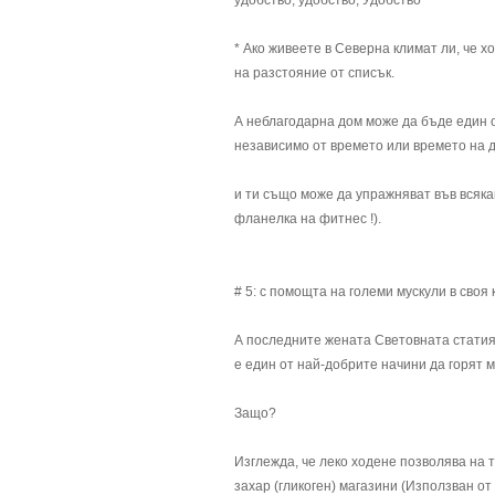
удобство, удобство, Удобство
* Ако живеете в Северна климат ли, че х
на разстояние от списък.
А неблагодарна дом може да бъде един о
независимо от времето или времето на 
и ти също може да упражняват във всякак
фланелка на фитнес !).
# 5: с помощта на големи мускули в сво
А последните жената Световната статия
е един от най-добрите начини да горят 
Защо?
Изглежда, че леко ходене позволява на 
захар (гликоген) магазини (Използван от 