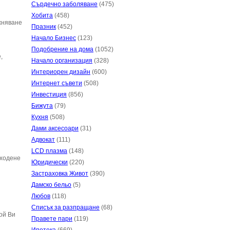
Сърдечно заболяване
(475)
Хобита
(458)
ажняване
Празник
(452)
Начало Бизнес
(123)
Подобрение на дома
(1052)
,
Начало организация
(328)
Интериорен дизайн
(600)
Интернет съвети
(508)
Инвестиция
(856)
Бижута
(79)
Кухня
(508)
Дами аксесоари
(31)
Адвокат
(111)
LCD плазма
(148)
 ходене
Юридически
(220)
Застраховка Живот
(390)
Дамско бельо
(5)
Любов
(118)
Списък за разпращане
(68)
ой Ви
Правете пари
(119)