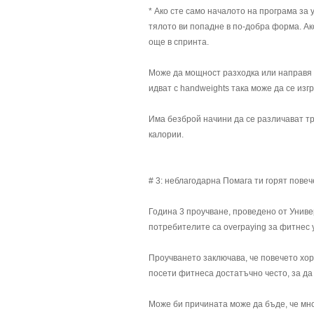
* Ако сте само началото на програма за 
тялото ви попадне в по-добра форма. Ак
още в спринта.
Може да мощност разходка или направя 
идват с handweights така може да се изгр
Има безброй начини да се различават тр
калории.
# 3: неблагодарна Помага ти горят пове
Година 3 проучване, проведено от Униве
потребителите са overpaying за фитнес у
Проучването заключава, че повечето хор
посети фитнеса достатъчно често, за да
Може би причината може да бъде, че мно