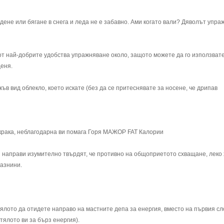
одене или бягане в снега и леда не е забавно. Ами когато вали? Дяволът упр
т най-добрите удобства упражняване около, защото можете да го използвате
деня.
ъв вид облекло, което искате (без да се притеснявате за носене, че дрипав
я крака, неблагодарна ви помага Горя МАЖОР FAT Калории
 направи изумително твърдят, че противно на общоприетото схващане, леко
мазнини.
тялото да отидете направо на мастните депа за енергия, вместо на първия сл
тялото ви за бърз енергия).