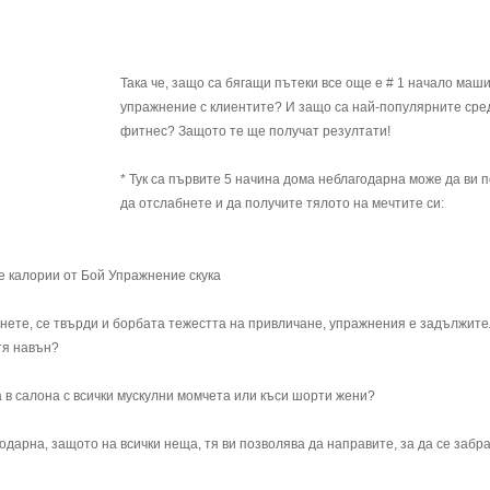
Така че, защо са бягащи пътеки все още е # 1 начало маш
упражнение с клиентите? И защо са най-популярните сре
фитнес? Защото те ще получат резултати!
* Тук са първите 5 начина дома неблагодарна може да ви 
да отслабнете и да получите тялото на мечтите си:
че калории от Бой Упражнение скука
бнете, се твърди и борбата тежестта на привличане, упражнения е задължите
тя навън?
са в салона с всички мускулни момчета или къси шорти жени?
дарна, защото на всички неща, тя ви позволява да направите, за да се забра