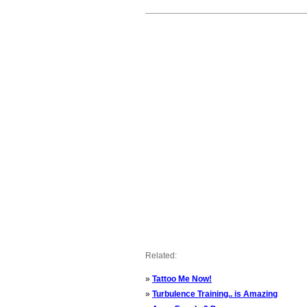
Related:
»
Tattoo Me Now!
»
Turbulence Training.. is Amazing