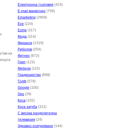
Електронна търговия
(423)
E-mail маркетинг
(759)
Emarketing
(2959)
Есе
(224)
Ezine
(317)
о
Мода
(314)
Финанси
(1319)
Риболов
(254)
утам на
Фитнес
(672)
 нощта
Грип
(123)
Мебели
(115)
Градинарство
(699)
Голф
(578)
Google
(100)
Gps
(29)
Коса
(102)
Коса загуба
(312)
С висока разделителна
телевизия
(24)
Здравно осигуряване
(144)