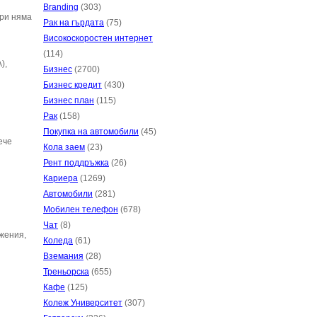
Branding
(303)
ори няма
Рак на гърдата
(75)
Високоскоростен интернет
(114)
),
Бизнес
(2700)
Бизнес кредит
(430)
Бизнес план
(115)
Рак
(158)
Покупка на автомобили
(45)
ече
Кола заем
(23)
Рент поддръжка
(26)
Кариера
(1269)
Автомобили
(281)
Мобилен телефон
(678)
Чат
(8)
жения,
Коледа
(61)
Вземания
(28)
Треньорска
(655)
Кафе
(125)
Колеж Университет
(307)