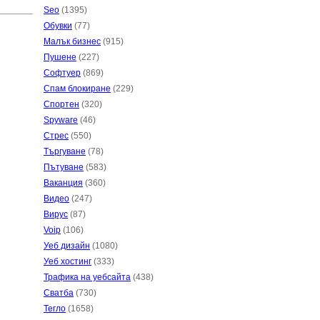
Seo
(1395)
Обувки
(77)
Малък бизнес
(915)
Пушене
(227)
Софтуер
(869)
Спам блокиране
(229)
Спортен
(320)
Spyware
(46)
Стрес
(550)
Търгуване
(78)
Пътуване
(583)
Ваканция
(360)
Видео
(247)
Вирус
(87)
Voip
(106)
Уеб дизайн
(1080)
Уеб хостинг
(333)
Трафика на уебсайта
(438)
Сватба
(730)
Тегло
(1658)