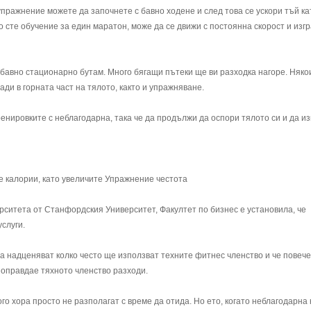
упражнение можете да започнете с бавно ходене и след това се ускори тъй ка
о сте обучение за един маратон, може да се движи с постоянна скорост и изг
бавно стационарно бутам. Много бягащи пътеки ще ви разходка нагоре. Няко
ади в горната част на тялото, както и упражняване.
енировките с неблагодарна, така че да продължи да оспори тялото си и да из
че калории, като увеличите Упражнение честота
рситета от Станфордския Университет, Факултет по бизнес е установила, че
слуги.
а надценяват колко често ще използват техните фитнес членство и че повече
 оправдае тяхното членство разходи.
го хора просто не разполагат с време да отида. Но ето, когато неблагодарна