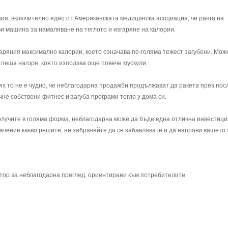
ния, включително едно от Американската медицинска асоциация, че ранга на
и машина за намаляване на теглото и изгаряне на калории.
гаряния максимално калории, което означава по-голяма тежест загубени. Мож
пеша нагоре, която използва още повече мускули.
тях то не е чудно, че неблагодарна продажби продължават да ракета през по
очне собствени фитнес и загуба програми тегло у дома си.
 получите в голяма форма, неблагодарна може да бъде една отлична инвестици
начение какво решите, не забравяйте да се забавлявате и да направи вашето
ктор за неблагодарна преглед, ориентирани към потребителите