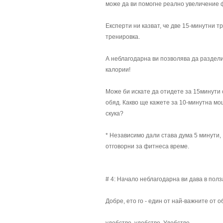
може да ви помогне реално увеличение 
Експерти ни казват, че две 15-минутни 
тренировка.
А неблагодарна ви позволява да раздели
калории!
Може би искате да отидете за 15минути 
обяд. Какво ще кажете за 10-минутна мо
скука?
* Независимо дали става дума 5 минути, 1
отговорни за фитнеса време.
# 4: Начало неблагодарна ви дава в пол
Добре, ето го - един от най-важните от