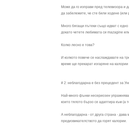
Може да го изправи пред телевизора и д
да забележите, че сте били ходене (или 
Много бягащи пътеки също идват с едно 
докато четете любимата си mazagine ил
Колко лесно е това?
И колкото повече се наслаждавате на тр
време ще прекарат изгаряне на калории
# 2: неблагодарна е без прецедент за У
Най-много фънки несериозен упражнява 
които тялото бързо се адаптира към (а т
А неблагодарна - от друга страна - дава
предизвикателството да горят калории.