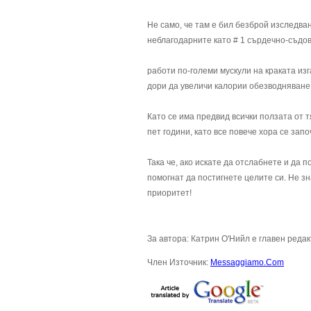
Не само, че там е бил безброй изследва
неблагодарните като # 1 сърдечно-съдов
работи по-големи мускули на краката из
дори да увеличи калории обезводняване 
Като се има предвид всички ползата от 
пет години, като все повече хора се зап
Така че, ако искате да отслабнете и да
помогнат да постигнете целите си. Не з
приоритет!
За автора: Катрин О'Нийл е главен реда
Член Източник:
Messaggiamo.Com