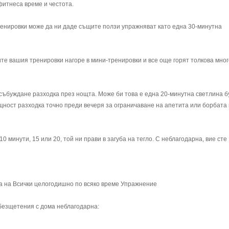
фитнеса време и честота.
тренировки може да ни даде същите ползи упражняват като една 30-минутна
те вашия тренировки нагоре в мини-тренировки и все още горят толкова мног
събуждане разходка през нощта. Може би това е една 20-минутна светлина б
щност разходка точно преди вечеря за ограничаване на апетита или борбата
0 минути, 15 или 20, той ни прави в загуба на тегло. С неблагодарна, вие сте
за на Всички целогодишно по всяко време Упражнение
 обезщетения с дома неблагодарна: