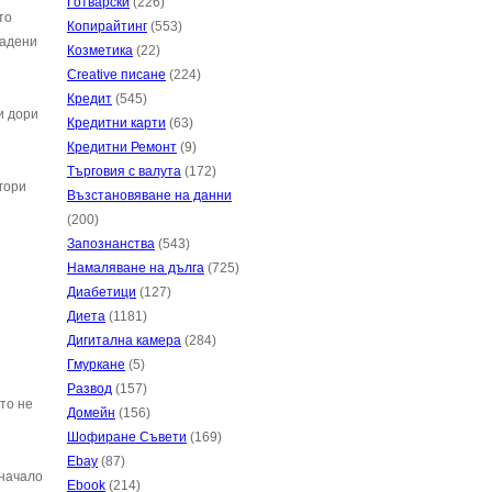
Готварски
(226)
то
Копирайтинг
(553)
радени
Козметика
(22)
Creative писане
(224)
Кредит
(545)
и дори
Кредитни карти
(63)
Кредитни Ремонт
(9)
Търговия с валута
(172)
гори
Възстановяване на данни
(200)
Запознанства
(543)
Намаляване на дълга
(725)
Диабетици
(127)
Диета
(1181)
Дигитална камера
(284)
Гмуркане
(5)
Развод
(157)
то не
Домейн
(156)
Шофиране Съвети
(169)
Ebay
(87)
 начало
Ebook
(214)