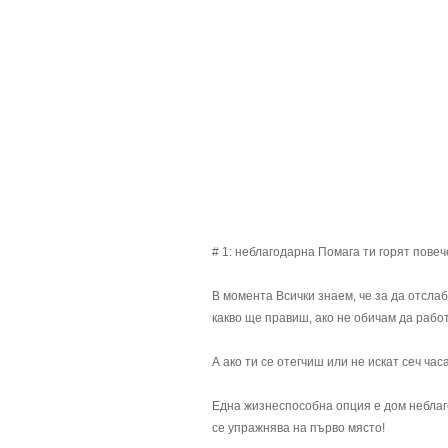
# 1: неблагодарна Помага ти горят пове
В момента Всички знаем, че за да отсла
какво ще правиш, ако не обичам да рабо
А ако ти се отегчиш или не искат сеч ча
Една жизнеспособна опция е дом неблаго
се упражнява на първо място!