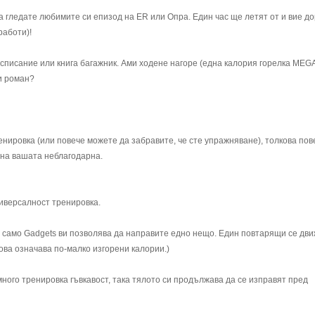
а гледате любимите си епизод на ER или Опра. Един час ще летят от и вие д
работи)!
списание или книга багажник. Ами ходене нагоре (една калория горелка MEGA
и роман?
енировка (или повече можете да забравите, че сте упражняване), толкова пов
 на вашата неблагодарна.
ниверсалност тренировка.
само Gadgets ви позволява да направите едно нещо. Един повтарящи се дви
ова означава по-малко изгорени калории.)
 много тренировка гъвкавост, така тялото си продължава да се изправят пред