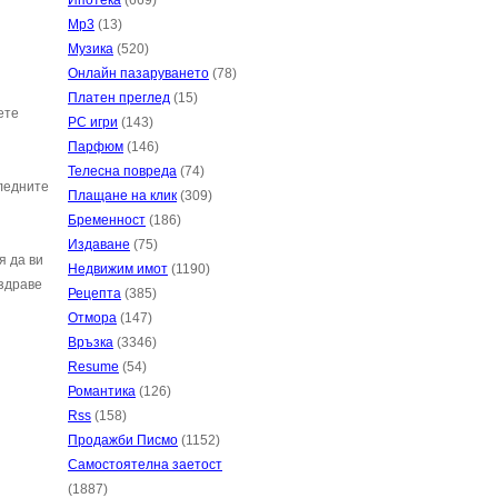
Ипотека
(669)
Mp3
(13)
Музика
(520)
Онлайн пазаруването
(78)
Платен преглед
(15)
ете
PC игри
(143)
Парфюм
(146)
Телесна повреда
(74)
следните
Плащане на клик
(309)
Бременност
(186)
Издаване
(75)
я да ви
Недвижим имот
(1190)
 здраве
Рецепта
(385)
Отмора
(147)
Връзка
(3346)
Resume
(54)
Романтика
(126)
Rss
(158)
Продажби Писмо
(1152)
Самостоятелна заетост
(1887)