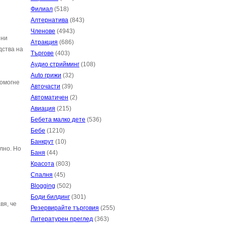
Филиал
(518)
Алтернатива
(843)
Членове
(4943)
ини
Атракция
(686)
дства на
Търгове
(403)
Аудио стрийминг
(108)
Auto грижи
(32)
помогне
Авточасти
(39)
Автоматичен
(2)
Авиация
(215)
Бебета малко дете
(536)
Бебе
(1210)
Банкрут
(10)
лно. Но
Баня
(44)
Красота
(803)
Спалня
(45)
Blogging
(502)
Боди билдинг
(301)
вя, че
Резервирайте търговия
(255)
Литературен преглед
(363)