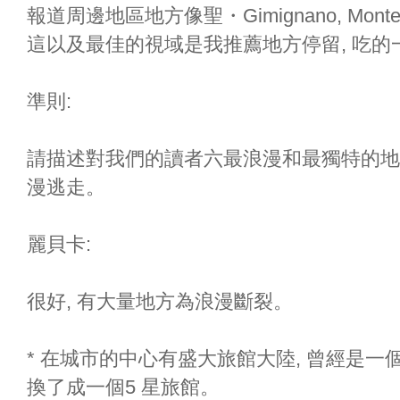
報道周邊地區地方像聖・Gimignano, Montepulc
這以及最佳的視域是我推薦地方停留, 吃的
準則:
請描述對我們的讀者六最浪漫和最獨特的地點在
漫逃走。
麗貝卡:
很好, 有大量地方為浪漫斷裂。
* 在城市的中心有盛大旅館大陸, 曾經是
換了成一個5 星旅館。