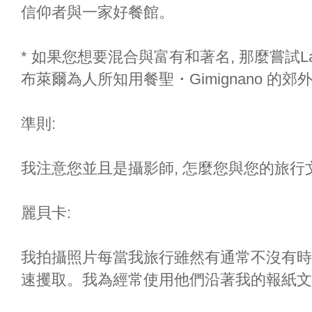
信仰者與一家好餐館。
* 如果您想要混合與富有和著名, 那麼嘗試La C
布萊爾為人所知用餐聖・Gimignano 的郊
準則:
我注意您並且是攝影師, 怎麼您與您的旅行
麗貝卡:
我拍攝照片每當我旅行雖然有通常不沒有時
速攫取。我為經常使用他們沿著我的報紙文