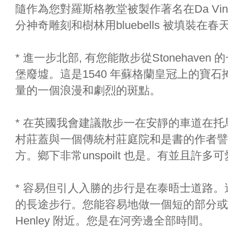
隨作為您對羅斯格教堂被製作著名在Da Vi
分神奇雕刻和樹林用bluebells 被填裝在春
* 進一步北部, 有您能散步從Stonehaven 的
堡廢墟。這是1540 年蘇格蘭皇冠上的寶石掩藏
量的一個浪漫和劇烈的斑點。
* 在英國我會建議散步一在安靜的車道在托馬
村莊蓋與一個傳統村莊庭院和是書的作者譬如D'Urb
方。鄉下非常unspoilt 也是。有並且許
* 容易但引人入勝的步行是在泰晤士道路
的長途步行。您能容易地做一個短的部分或許從Hur
Henley 附近。您是在河旁邊全部時間。