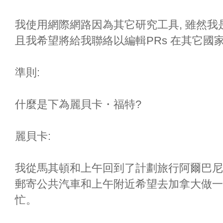
我使用網際網路因為其它研究工具, 雖然
且我希望將給我聯絡以編輯PRs 在其它國
準則:
什麼是下為麗貝卡・福特?
麗貝卡:
我從馬其頓和上午回到了計劃旅行阿爾巴尼
郵寄公共汽車和上午附近希望去加拿大做一
忙。