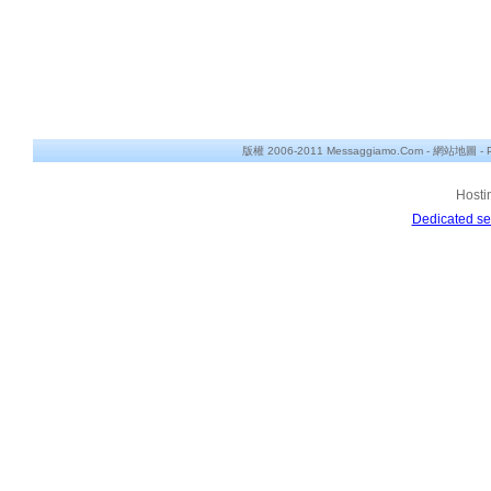
版權 2006-2011 Messaggiamo.Com -
網站地圖
-
Hosti
Dedicated se