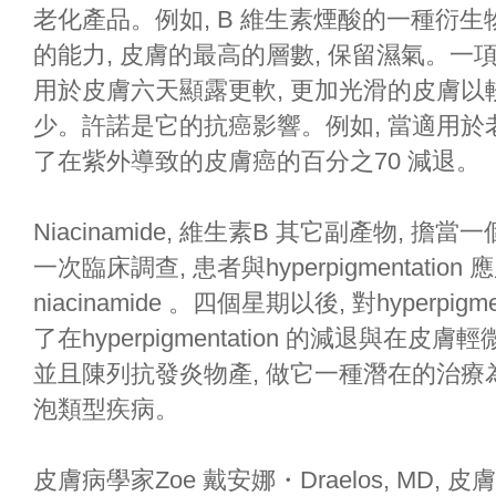
老化產品。例如, B 維生素煙酸的一種衍生物, n
的能力, 皮膚的最高的層數, 保留濕氣。一項研究報
用於皮膚六天顯露更軟, 更加光滑的皮膚以較少乾
少。許諾是它的抗癌影響。例如, 當適用於老鼠皮膚
了在紫外導致的皮膚癌的百分之70 減退。
Niacinamide, 維生素B 其它副產物,
一次臨床調查, 患者與hyperpigmentati
niacinamide 。四個星期以後, 對hyperpi
了在hyperpigmentation 的減退與在皮膚
並且陳列抗發炎物產, 做它一種潛在的治療為粉
泡類型疾病。
皮膚病學家Zoe 戴安娜・Draelos, MD