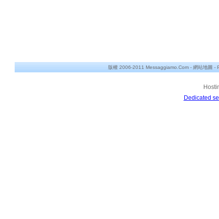
版權 2006-2011 Messaggiamo.Com -
網站地圖
-
Hosti
Dedicated se