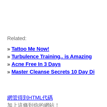
Related:
»
Tattoo Me Now!
»
Turbulence Training.. is Amazing
»
Acne Free In 3 Days
»
Master Cleanse Secrets 10 Day Di
網管得到HTML代碼
加上這條到你的網站！