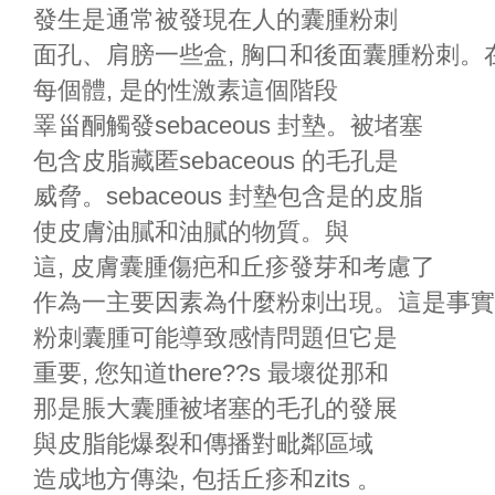
發生是通常被發現在人的囊腫粉刺
面孔、肩膀一些盒, 胸口和後面囊腫粉刺。
每個體, 是的性激素這個階段
睪甾酮觸發sebaceous 封墊。被堵塞
包含皮脂藏匿sebaceous 的毛孔是
威脅。sebaceous 封墊包含是的皮脂
使皮膚油膩和油膩的物質。與
這, 皮膚囊腫傷疤和丘疹發芽和考慮了
作為一主要因素為什麼粉刺出現。這是事實
粉刺囊腫可能導致感情問題但它是
重要, 您知道there??s 最壞從那和
那是脹大囊腫被堵塞的毛孔的發展
與皮脂能爆裂和傳播對毗鄰區域
造成地方傳染, 包括丘疹和zits 。