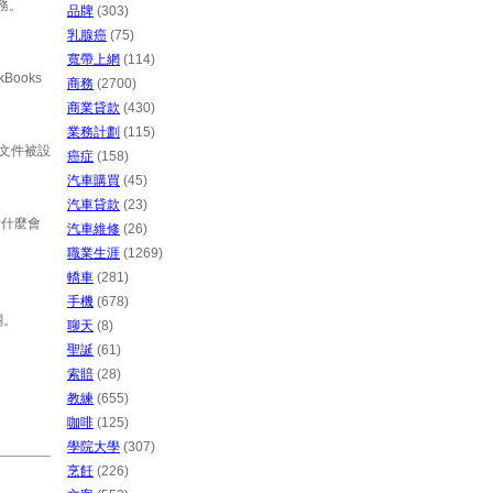
務。
品牌
(303)
乳腺癌
(75)
寬帶上網
(114)
kBooks
商務
(2700)
商業貸款
(430)
業務計劃
(115)
您以文件被設
癌症
(158)
汽車購買
(45)
汽車貸款
(23)
看什麼會
汽車維修
(26)
職業生涯
(1269)
轎車
(281)
手機
(678)
關。
聊天
(8)
聖誕
(61)
索賠
(28)
教練
(655)
咖啡
(125)
學院大學
(307)
烹飪
(226)