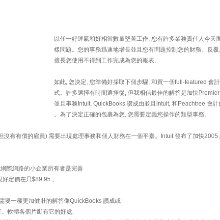
以任一好運氣和好相當數量堅苦工作, 您有許多業務責任人今天
樣問題。您的事務迅速地增長並且您有問題控制您的財務。反覆,
擅長您使用不得到工作完成為您的報表。
如此, 您決定, 您準備好採取下個步驟, 和買一個full-featured 
式。許多選擇有時間選擇從, 但我相信最佳的解答是加快Premier 
並且事務Intuit, QuickBooks 讚成由並且Intuit, 和Peachtree 會
。為了決定正確的包裹為您, 您需要定義您操作的類型事務。
有有償的雇員) 需要出現處理事務和個人財務在一個平臺。Intuit 發布了加快2005
或者網際網路的小企業所有者是完善
好定價在只$89.95 。
一種更加健壯的解答像QuickBooks 讚成或
生產。軟體各個片斷有它的好處,