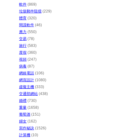
軟件
(869)
垃圾郵件阻擋
(229)
體育
(320)
間諜軟件
(46)
應力
(550)
交易
(78)
旅行
(583)
度假
(360)
視頻
(247)
病毒
(87)
網絡電話
(106)
網頁設計
(1080)
虛擬主機
(333)
交通部網站
(438)
婚禮
(730)
重量
(1658)
葡萄酒
(151)
婦女
(162)
寫作秘訣
(1526)
計算機
(10)