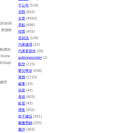
子公司
(518)
另類
(843)
文章
(4943)
面對的同
景點
(686)
 那微軟
拍賣
(403)
音頻流
(108)
汽車護理
(32)
會計軟體程
汽車零部件
(39)
Home
autoresponder
(2)
計由Sage
航空
(215)
嬰兒學步
(536)
寶寶
(1210)
 總理
破產
(10)
浴室
(44)
美容
(803)
臥室
(45)
博客
(502)
班子建設
(301)
圖書營銷
(255)
書評
(363)