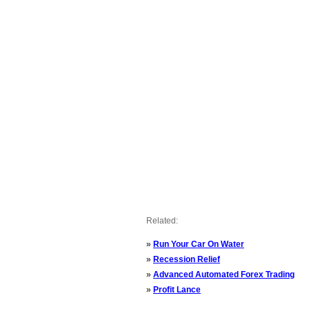
Related:
»
Run Your Car On Water
»
Recession Relief
»
Advanced Automated Forex Trading
»
Profit Lance