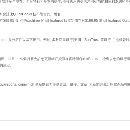
企業會計軟體許多年現在。至於特點和基本的操作, 兩種應用將提供您同樣功能和便利為您的事
e 會計比QuickBooks 較不昂貴的。兩個
.95 每, 但Peachtree 的full-featured 版本定價在只$199.95 當full-featured Quic
chtree 是兼容性以其它應用。例如, 多數商業銀行(美國、SunTrust, 等銀行...) 提供
解密交易細節。並且, 一些銀行將允許您更新帳戶資訊在實時與QuickBooks 。檢查以您的銀行
您的決定。
ftwareportal.comwhich
是站點致力提供資源、鏈接、文章, 和新聞與會計軟體產品有