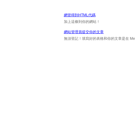
網管得到HTML代碼
加上這條到你的網站！
網站管理員提交你的文章
無須登記！填寫好的表格和你的文章是在 Messa