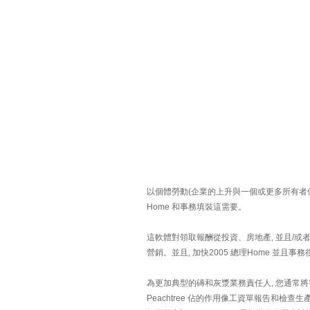
以個體勞動(企業的上升與一個或更多所有者但沒
Home 和事務填裝這需要。
這軟體對領取報酬從投資、房地產, 並且/
營銷。並且, 加快2005 總理Home 並且事務很
為更加典型的磚和灰漿業務責任人, 您通常將需要
Peachtree 佔的作用像工資單報告和檢查