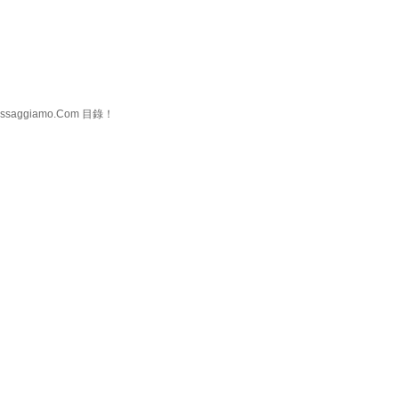
ggiamo.Com 目錄！