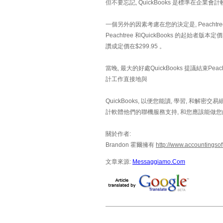
但不要忘記, QuickBooks 是標準在
一個另外的因素考慮在您的決定是, Peachtre
Peachtree 和QuickBooks 的起始者版本定價在$99
讚成定價在$299.95 。
當晚, 最大的好處QuickBooks 提議結束Pea
計工作直接地與
QuickBooks, 以便您能讀, 學習, 和
計軟體他們的聯機服務支持, 和您應該能做
關於作者:
Brandon 霍爾擁有
http://www.accountingso
文章來源:
Messaggiamo.Com