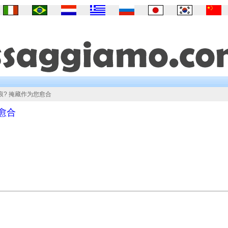
痕? 掩藏作为您愈合
愈合