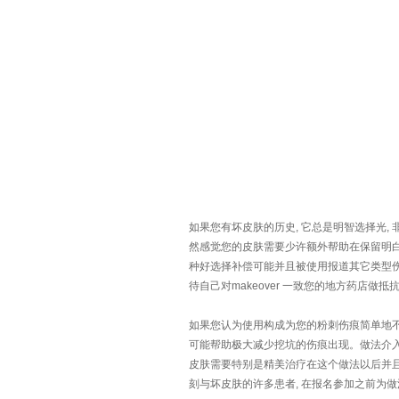
如果您有坏皮肤的历史, 它总是明智选择光,
然感觉您的皮肤需要少许额外帮助在保留明白
种好选择补偿可能并且被使用报道其它类型伤
待自己对makeover 一致您的地方药店
如果您认为使用构成为您的粉刺伤痕简单地不是足
可能帮助极大减少挖坑的伤痕出现。做法介入
皮肤需要特别是精美治疗在这个做法以后并且多
刻与坏皮肤的许多患者, 在报名参加之前为