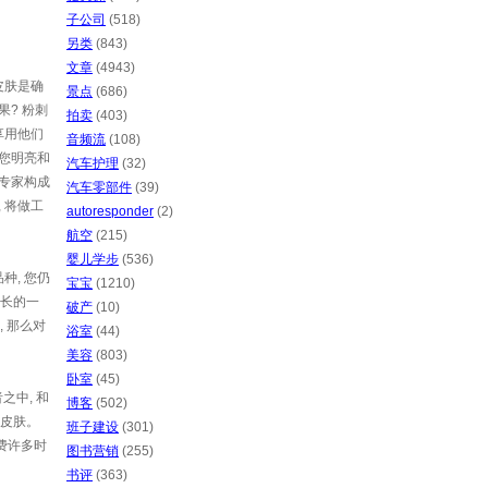
子公司
(518)
另类
(843)
文章
(4943)
皮肤是确
景点
(686)
? 粉刺
拍卖
(403)
享用他们
音频流
(108)
给您明亮和
汽车护理
(32)
专家构成
汽车零部件
(39)
 将做工
autoresponder
(2)
航空
(215)
婴儿学步
(536)
种, 您仍
宝宝
(1210)
专长的一
破产
(10)
 那么对
浴室
(44)
美容
(803)
卧室
(45)
之中, 和
博客
(502)
的皮肤。
班子建设
(301)
费许多时
图书营销
(255)
书评
(363)