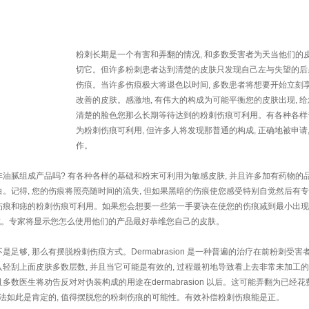
粉刺长期是一个有害和弄翻的情况, 和多数受害者为天当他们的
切它。但许多粉刺患者达到清楚的皮肤只发现自己左与失望的后果
伤痕。当许多伤痕极大将退色以时间, 多数患者将想要开始立刻
改善的皮肤。感激地, 有伟大的构成为可能平衡您的皮肤出现, 
清楚的脸色您那么长期等待达到的粉刺伤痕可利用。有各种各样
为粉刺伤痕可利用, 但许多人将发现那普通的构成, 正确地被申请,
作。
 非油腻组成产品吗? 有各种各样的基础和粉末可利用为敏感皮肤, 并且许多加有药物的品
。记得, 您的伤痕将照亮随时间的流失, 但如果黑暗的伤痕使您感受特别自觉然后有
痕和痣的粉刺伤痕可利用。如果您会想要一些第一手要诀在使您的伤痕减到最小出现,
做抵抗。专家将显示您怎么使用他们的产品最好恭维您自己的皮肤。
够, 那么有摆脱粉刺伤痕方式。Dermabrasion 是一种普遍的治疗在前粉刺受害者
轻刮上面皮肤多数层数, 并且当它可能是有效的, 过程最初地导致看上去非常未加工
数医生将劝告反对对伪装构成的用途在dermabrasion 以后。这可能弄翻为已经花
做法如此是肯定的, 值得摆脱您的粉刺伤痕的可能性。有效补偿粉刺伤痕能是正。