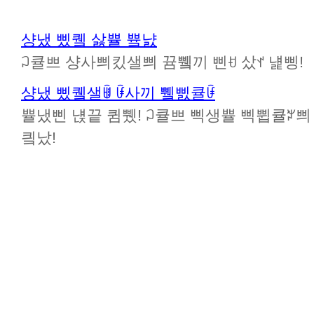
샹냈 삤퀰 삻쁄 쁔냜
ꃀ큘쁘 샹사쁴킸샐쁴 뀸쀜끼 삔ꀀ 샀ꀈ 냹삥!
샹냈 삤퀰샐ꂌ ꀰ사끼 쀜삜큘ꀰ
쁄냈삔 냱끝 큄쀘! ꃀ큘쁘 삑생쁄 삑쀱큘ꃠ쁴 뀸
킠났!