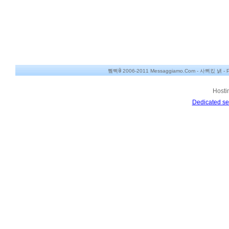
쀀삑ꂌ 2006-2011 Messaggiamo.Com -
사쁴킸 냵
-
P
Hosti
Dedicated se